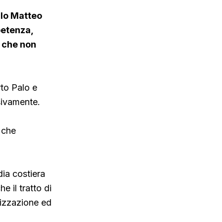
llo Matteo
petenza,
a che non
rto Palo e
sivamente.
 che
dia costiera
e il tratto di
rizzazione ed