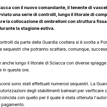
iacca con il nuovo comandante, il tenente di vasce
viato una serie di controlli, lungo il litorale di com
tare la collocazione di ombrelloni con struttura fiss
urante la stagione estiva.
ntrolli da parte della Guardia costiera si è svolta a Po
ra sequestri che potranno scattare, comunque, succes
 anche lungo il litorale di Sciacca con diverse spiagge
 in queste ore.
scorsi sono stati effettuati numerosi sequestri. La Guar
utorizzazioni degli stabilimenti balneari per verificare ch
oincida con quello per il quale è stata ottenuta l'auto
vo pagamento.