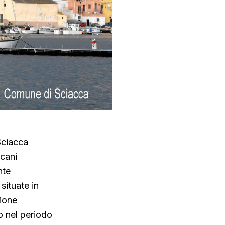
Sciacca
 cani
nte
situate in
zione
o nel periodo