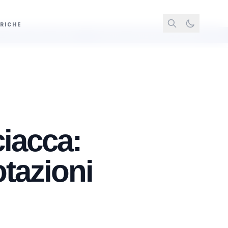
RICHE
enfi
Giustizia e immigrazione, la Camera approva la fiducia sul Dl con 191
iacca:
otazioni