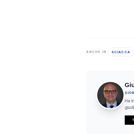
SCIACCA
ANCHE IN
Gi
GIO
Ha in
giudi
T