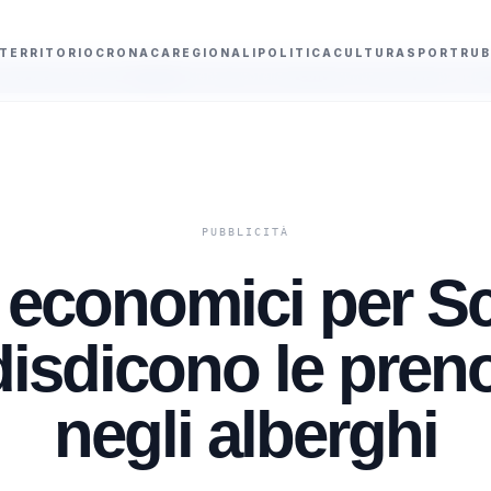
TERRITORIO
CRONACA
REGIONALI
POLITICA
CULTURA
SPORT
RUB
Niente ombrelloni con struttura fissa in spiaggia, controlli a Sciacca e M
 economici per Sc
 disdicono le pren
negli alberghi