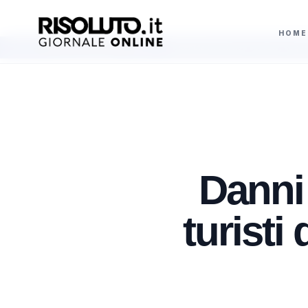
HOME
e emergenziali
Ritenute fiscali non versate, sequestro da 700 mila euro
AGGIORNAMENTI
Danni
turisti