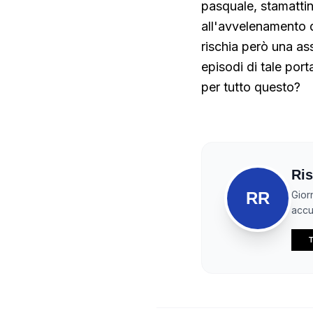
pasquale, stamattin
all'avvelenamento d
rischia però una as
episodi di tale port
per tutto questo?
Ris
RR
Gior
accur
T