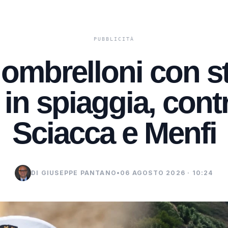
 ombrelloni con st
 in spiaggia, contr
Sciacca e Menfi
DI GIUSEPPE PANTANO
•
06 AGOSTO 2026 · 10:24