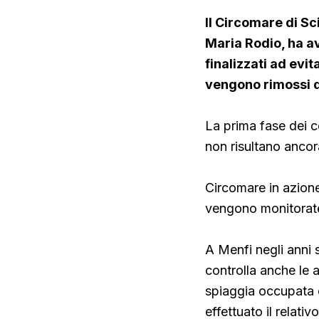
Il Circomare di Sc
Maria Rodio, ha av
finalizzati ad evi
vengono rimossi d
La prima fase dei co
non risultano anco
Circomare in azione
vengono monitorate
A Menfi negli anni 
controlla anche le a
spiaggia occupata c
effettuato il relati