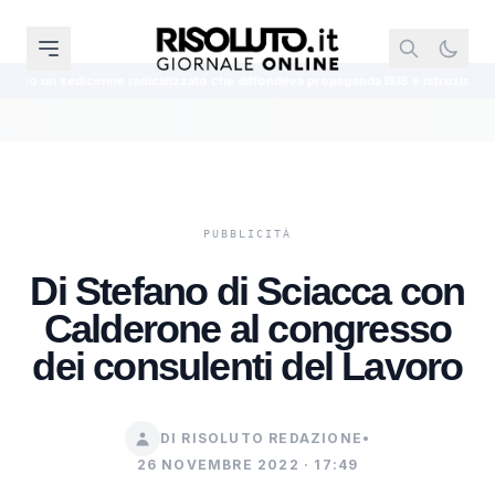
alizzato che diffondeva propaganda ISIS e istruzioni per bombe
Agrigen
Di Stefano di Sciacca con
Calderone al congresso
dei consulenti del Lavoro
DI RISOLUTO REDAZIONE
•
26 NOVEMBRE 2022 · 17:49