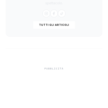
spettacolo.
TUTTI GLI ARTICOLI
Isole minori, Schifani al
viaggio inaugurale del
traghetto della Regione
tra Porto Empedocle e