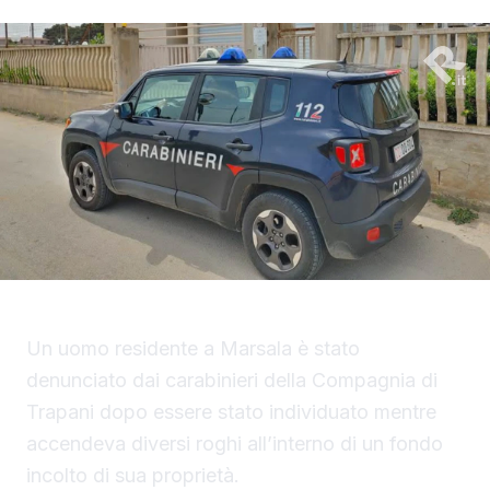
Un uomo residente a Marsala è stato
denunciato dai carabinieri della Compagnia di
Trapani dopo essere stato individuato mentre
accendeva diversi roghi all’interno di un fondo
incolto di sua proprietà.