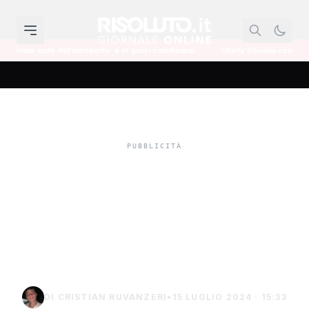
l’autobotte: è in gravi condizioni
Kelly Doualla conquista la finale dei 
Festino di Santa Rosalia
dei record, 350 mila
persone a Palermo
(Video)
DI CRISTIAN RUVANZERI
•
15 LUGLIO 2024 · 15:33