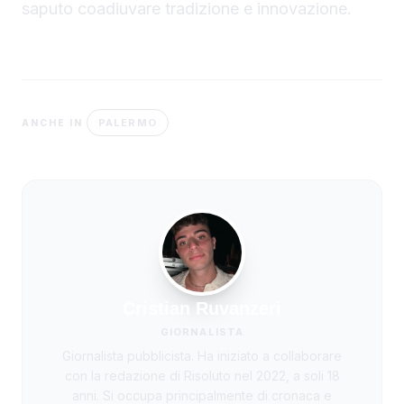
saputo coadiuvare tradizione e innovazione.
PALERMO
ANCHE IN
Cristian Ruvanzeri
GIORNALISTA
Giornalista pubblicista. Ha iniziato a collaborare
con la redazione di Risoluto nel 2022, a soli 18
anni. Si occupa principalmente di cronaca e