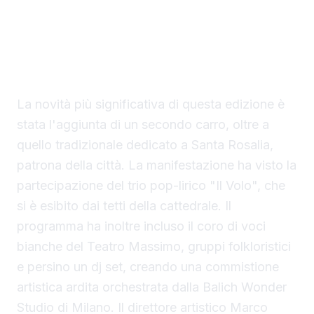
artistica. Secondo le stime comunali, oltre
350 mila persone si sono radunate lungo il
Cassaro per assistere al corteo storico e al
Foro Italico per i tradizionali giochi
pirotecnici.
La novità più significativa di questa edizione è
stata l'aggiunta di un secondo carro, oltre a
quello tradizionale dedicato a Santa Rosalia,
patrona della città. La manifestazione ha visto la
partecipazione del trio pop-lirico "Il Volo", che
si è esibito dai tetti della cattedrale. Il
programma ha inoltre incluso il coro di voci
bianche del Teatro Massimo, gruppi folkloristici
e persino un dj set, creando una commistione
artistica ardita orchestrata dalla Balich Wonder
Studio di Milano. Il direttore artistico Marco