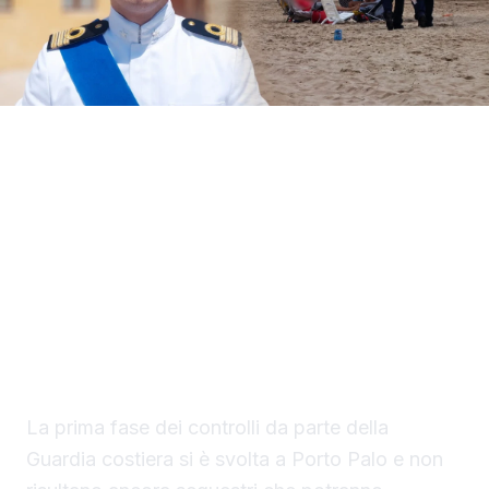
Il Circomare di Sciacca con il nuovo
comandante, il tenente di vascello Matteo
Maria Rodio, ha avviato una serie di controlli,
lungo il litorale di competenza, finalizzati ad
evitare la collocazione di ombrelloni con
struttura fissa che non vengono rimossi
durante la stagione estiva.
La prima fase dei controlli da parte della
Guardia costiera si è svolta a Porto Palo e non