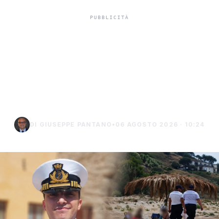
Niente ombrelloni con
struttura fissa in spiaggia,
controlli a Sciacca e
Menfi
DI GIUSEPPE PANTANO
•
06 AGOSTO 2026 · 10:24