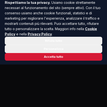
Rispettiamo la tua privacy.
Usiamo cookie strettamente
necessari al funzionamento del sito (sempre attivi). Con il tuo
consenso usiamo anche cookie funzionali, statistici e di
marketing per migliorare l'esperienza, analizzare il traffico e
mostrarti contenuti più rilevanti. Puoi accettare tutto, rifiutare
tutto o personalizzare la scelta. Maggiori info nella
Cookie
Policy
e nella
Privacy Policy
.
Rifiuta tutto
Personalizza
Accetta tutto
📬 NEWSLETTER RISOLUTO
Le notizie che contano, ogni mattina
nella tua casella.
Niente spam, solo cronaca, politica e cultura della Sicilia che