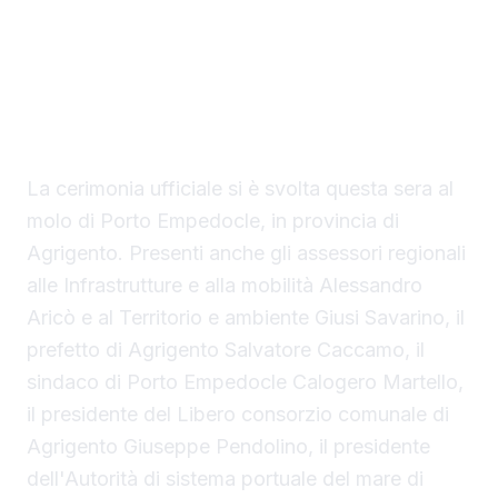
del presidente Renato Schifani, è
ufficialmente operativo il Costanza I di
Sicilia, il primo traghetto di proprietà della
Regione Siciliana.
La cerimonia ufficiale si è svolta questa sera al
molo di Porto Empedocle, in provincia di
Agrigento. Presenti anche gli assessori regionali
alle Infrastrutture e alla mobilità Alessandro
Aricò e al Territorio e ambiente Giusi Savarino,
il
prefetto di Agrigento Salvatore Caccamo, il
sindaco
di Porto Empedocle Calogero Martello,
il presidente del Libero consorzio comunale di
Agrigento Giuseppe Pendolino, il presidente
dell'Autorità di sistema portuale del mare di