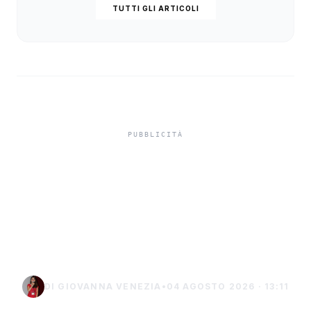
TUTTI GLI ARTICOLI
Misiliscemi, sorpreso
mentre incendia un
terreno: denunciato un
uomo di Marsala
DI GIOVANNA VENEZIA
•
04 AGOSTO 2026 · 13:11