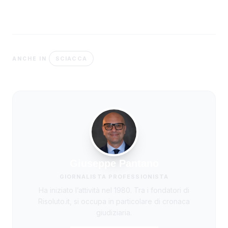
SCIACCA
ANCHE IN
Giuseppe Pantano
GIORNALISTA PROFESSIONISTA
Ha iniziato l’attività nel 1980. Tra i fondatori di
Risoluto.it, si occupa in particolare di cronaca
giudiziaria.