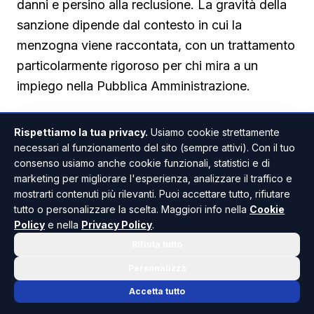
danni e persino alla reclusione. La gravità della
sanzione dipende dal contesto in cui la
menzogna viene raccontata, con un trattamento
particolarmente rigoroso per chi mira a un
impiego nella Pubblica Amministrazione.
Nel settore pubblico il falso curriculum può
Rispettiamo la tua privacy.
Usiamo cookie strettamente
costare la libertà
necessari al funzionamento del sito (sempre attivi). Con il tuo
consenso usiamo anche cookie funzionali, statistici e di
Quando la bugia riguarda l’accesso a un posto
marketing per migliorare l'esperienza, analizzare il traffico e
nella Pubblica Amministrazione, il rischio si fa
mostrarti contenuti più rilevanti. Puoi accettare tutto, rifiutare
concreto e tangibile. Oltre alla perdita immediata
tutto o personalizzare la scelta. Maggiori info nella
Cookie
Policy
e nella
Privacy Policy
.
dell’impiego, il lavoratore può incorrere
Rifiuta tutto
nell’interdizione dai pubblici uffici, una sanzione
che gli impedisce di ricoprire ruoli o cariche
Personalizza
statali per un periodo determinato, che nelle
Accetta tutto
situazioni più gravi può estendersi a vita. Nei