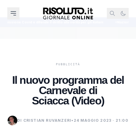
de il diritto alla verità per gli italiani
Nazionale, Mancini ufficializza l
Il nuovo programma del
Carnevale di
Sciacca (Video)
DI CRISTIAN RUVANZERI
•
24 MAGGIO 2023 · 21:00