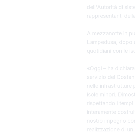
dell'Autorità di sis
rappresentanti della 
A mezzanotte in pun
Lampedusa, dopo un
quotidiani con le is
«Oggi – ha dichiarat
servizio del Costanz
nelle infrastrutture 
isole minori. Dimost
rispettando i tempi 
interamente costruit
nostro impegno cont
realizzazione di un