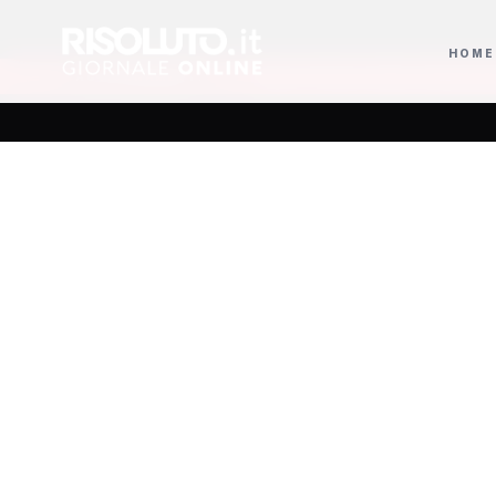
HOME
o dei referti
Nasce il Premio Letterario Nazionale ASI, poesia e legali
AGGIORNAMENTI
Le ultim
la sp
Sciacca,