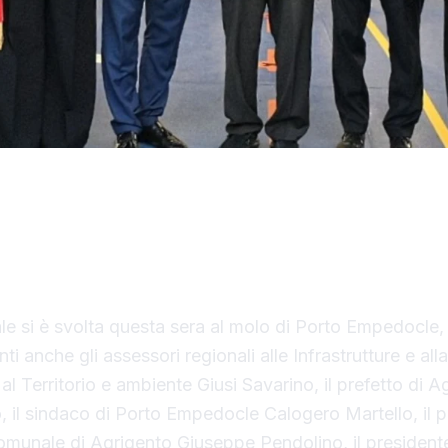
nastro inaugurale da parte del presidente Renato Sch
tivo il Costanza I di Sicilia, il primo traghetto di p
liana.
ale si è svolta questa sera al molo di Porto Empedocle, 
ti anche gli assessori regionali alle Infrastrutture e all
al Territorio e ambiente Giusi Savarino,
il prefetto di A
 il sindaco
di Porto Empedocle Calogero Martello, il p
omunale di Agrigento Giuseppe Pendolino, il president