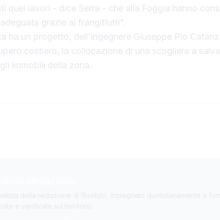
ti quei lavori - dice Serra - che alla Foggia hanno cons
adeguata grazie ai frangiflutti".
ca ha un progetto, dell'ingegnere Giuseppe Pio Catanz
cupero costiero, la collocazione di una scogliera a salv
li immobili della zona.
oluto Redazione
nalista della redazione di Risoluto, impegnato quotidianamente a forn
ate e verificate sul territorio.