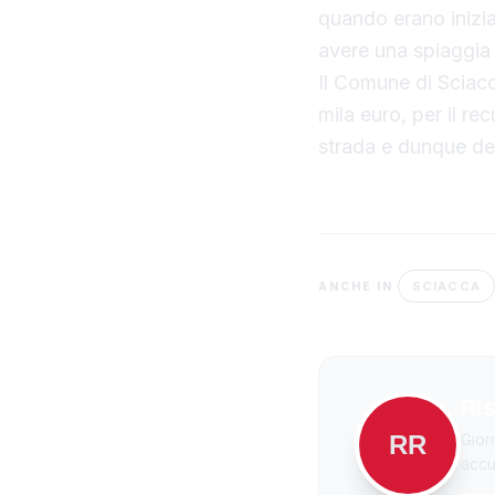
quando erano inizia
avere una spiaggia 
Il Comune di Sciac
mila euro, per il re
strada e dunque deg
SCIACCA
ANCHE IN
Ris
RR
Gior
accur