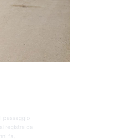
areggiate
uartiere,
per la strada
il passaggio
si registra da
ni fa,