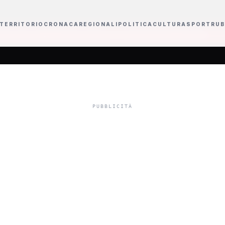
TERRITORIO
CRONACA
REGIONALI
POLITICA
CULTURA
SPORT
RUB
tà entrano nel percorso di Casa Sanremo Writers 2027
La Russa ricorda G
e mareggiate fann
iaggia di San Gio
 Serra: "A rischio