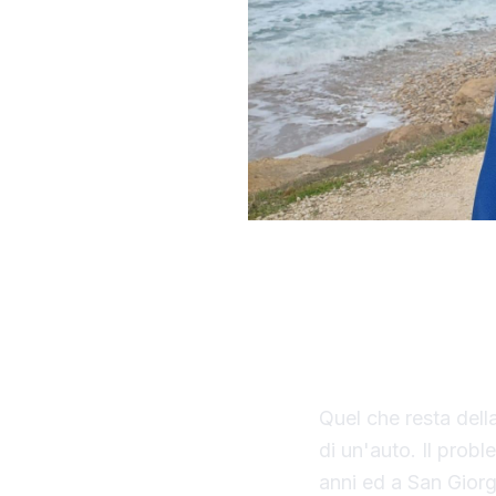
Non c'è più spiagg
hanno inghiottito
oggi lancia un all
e le case".
Quel che resta dell
di un'auto. Il probl
anni ed a San Giorg