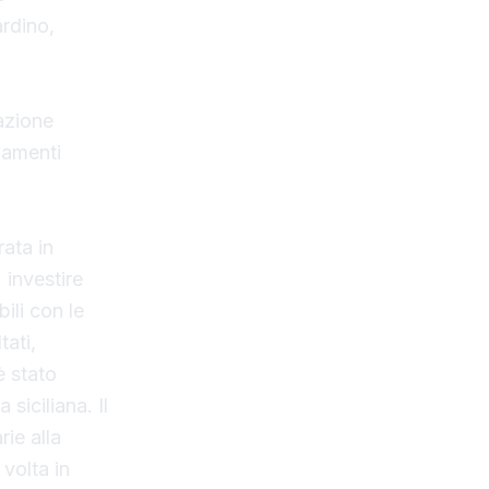
ardino,
azione
gamenti
rata in
 investire
bili con le
tati,
è stato
siciliana. Il
ie alla
volta in