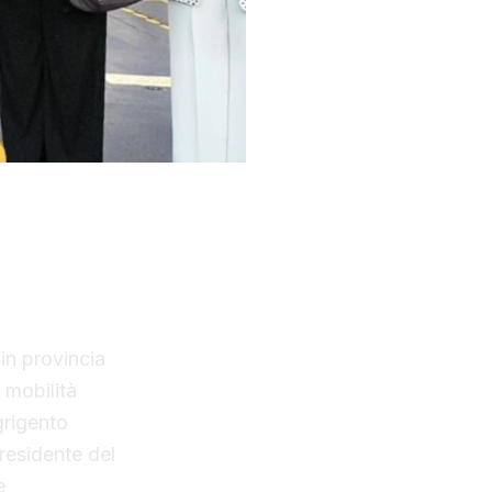
ifani, è
roprietà
in provincia
a mobilità
grigento
residente del
e