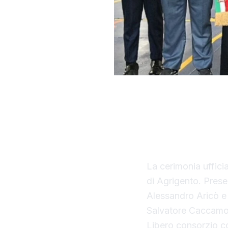
Con il taglio del 
ufficialmente opera
della Regione Sici
La cerimonia uffici
di Agrigento. Presen
Alessandro Aricò e 
Salvatore Caccamo,
Libero consorzio c