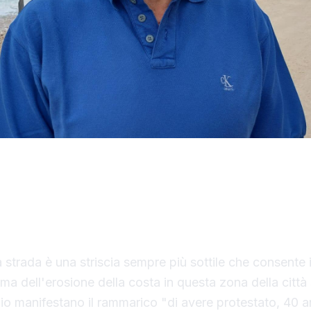
ia nella zona centrale di San Giorgio. Le ultime m
 tutto. Tommaso Serra, presidente del comitato di q
arme: "Se non si interviene - dice - temiamo anche 
a strada è una striscia sempre più sottile che consente 
ema dell'erosione della costa in questa zona della città 
io manifestano il rammarico "di avere protestato, 40 an