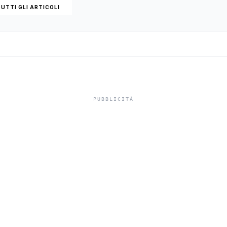
UTTI GLI ARTICOLI
inori, Schifani al
rale del traghett
e tra Porto Empe
Lampedusa