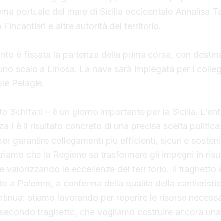
tema portuale del mare di Sicilia occidentale Annalisa T
Fincantieri e altre autorità del territorio.
to è fissata la partenza della prima corsa, con destin
o scalo a Linosa. La nave sarà impiegata per i colle
ole Pelagie.
o Schifani – è un giorno importante per la Sicilia. L’ent
a I è il risultato concreto di una precisa scelta politica:
per garantire collegamenti più efficienti, sicuri e sosteni
riamo che la Regione sa trasformare gli impegni in risul
e valorizzando le eccellenze del territorio. Il traghetto 
o a Palermo, a conferma della qualità della cantieristica 
inua: stiamo lavorando per reperire le risorse necessar
 secondo traghetto, che vogliamo costruire ancora una 