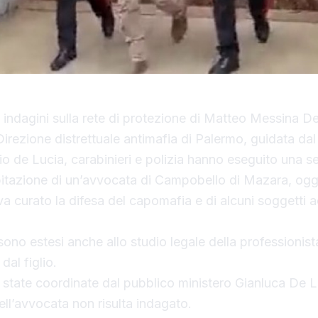
e indagini sulla rete di protezione di Matteo Messina D
Direzione distrettuale antimafia di Palermo, guidata dal
o de Lucia, carabinieri e polizia hanno eseguito una se
abitazione di un’avvocata di Campobello di Mazara, og
a curato la difesa del capomafia e di alcuni soggetti a
sono estesi anche allo studio legale della professionist
dal figlio.
state coordinate dal pubblico ministero Gianluca De L
ell’avvocata non risulta indagato.