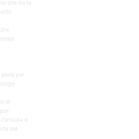
no che tra la
porto
ebbe
eressi
a pena per
l lungo
o di
 pur
o l’accusa e
rte del