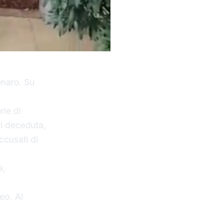
enaro. Su
rie di
gi deceduta,
ccusati di
a,
eo. Al