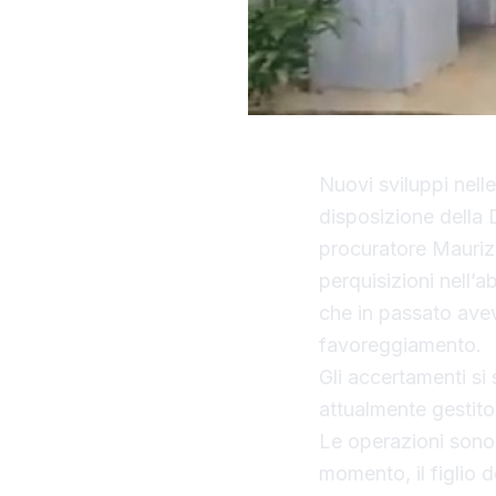
Nuovi sviluppi nell
disposizione della 
procuratore Maurizi
perquisizioni nell’
che in passato avev
favoreggiamento.
Gli accertamenti si 
attualmente gestito 
Le operazioni sono 
momento, il figlio d