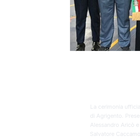
Con il taglio del 
ufficialmente opera
della Regione Sici
La cerimonia uffici
di Agrigento. Presen
Alessandro Aricò e 
Salvatore Caccamo,