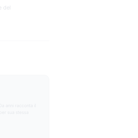
e del
Da anni racconta il
 per sua stessa