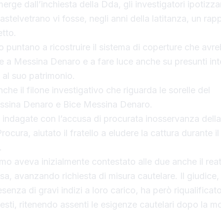
ge dall’inchiesta della Dda, gli investigatori ipotizza
Castelvetrano vi fosse, negli anni della latitanza, un rap
etto.
so puntano a ricostruire il sistema di coperture che avr
e a Messina Denaro e a fare luce anche su presunti int
 al suo patrimonio.
he il filone investigativo che riguarda le sorelle del
ssina Denaro e Bice Messina Denaro.
indagate con l’accusa di procurata inosservanza dell
ocura, aiutato il fratello a eludere la cattura durante i
.
mo aveva inizialmente contestato alle due anche il reat
a, avanzando richiesta di misura cautelare. Il giudice,
enza di gravi indizi a loro carico, ha però riqualificat
esti, ritenendo assenti le esigenze cautelari dopo la mo