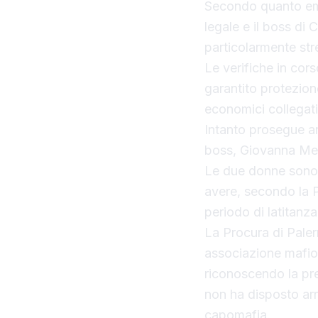
Secondo quanto emer
legale e il boss di 
particolarmente str
Le verifiche in cor
garantito protezion
economici collegati
Intanto prosegue anc
boss, Giovanna Me
Le due donne sono 
avere, secondo la Pr
periodo di latitanza
La Procura di Paler
associazione mafios
riconoscendo la pres
non ha disposto arr
capomafia.