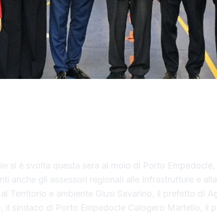
nastro inaugurale da parte del presidente Renato Sch
tivo il Costanza I di Sicilia, il primo traghetto di p
liana.
ale si è svolta questa sera al molo di Porto Empedocle, 
ti anche gli assessori regionali alle Infrastrutture e all
al Territorio e ambiente Giusi Savarino,
il prefetto di A
 il sindaco
di Porto Empedocle Calogero Martello, il p