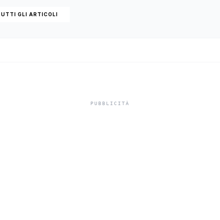
UTTI GLI ARTICOLI
inori, Schifani al
rale del traghett
e tra Porto Empe