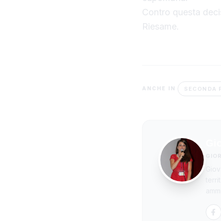
Contro questa decis
Riesame.
SECONDA 
ANCHE IN
Gi
GIO
Giov
terr
ammi