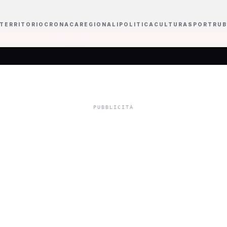
TERRITORIO
CRONACA
REGIONALI
POLITICA
CULTURA
SPORT
RUB
le
Karol G lancia il settimo album con Bruno Mars e Drake e annuncia il
sizioni e nuove i
ete di Messina Den
anche le sorelle 