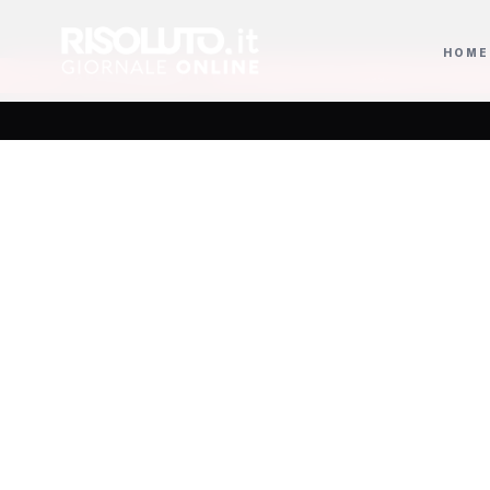
HOME
i
Ravanusa, il sindaco Pitrola indagato per l’ordinanza sul pozzo comuna
AGGIORNAMENTI
Perqui
sulla r
mirino 