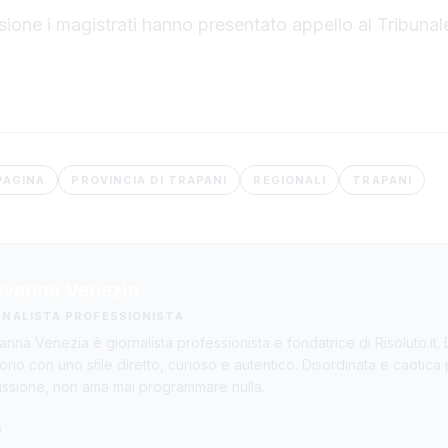
ione i magistrati hanno presentato appello al Tribunal
PAGINA
PROVINCIA DI TRAPANI
REGIONALI
TRAPANI
ovanna Venezia
RNALISTA PROFESSIONISTA
anna Venezia è giornalista professionista e fondatrice di Risoluto.it. 
itorio con uno stile diretto, curioso e autentico. Disordinata e caotica
ssione, non ama mai programmare nulla.