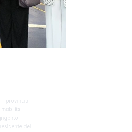
ifani, è
roprietà
in provincia
a mobilità
grigento
residente del