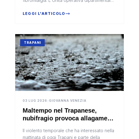
fibromialgia. L'Unità operativa dipartimentale
di Reumatologia dell'ospedale Sant'Antonio
Abate è stata infatti indiv...
LEGGI L'ARTICOLO
TRAPANI
03 LUG 2026
•
GIOVANNA VENEZIA
Maltempo nel Trapanese,
nubifragio provoca allagamenti
e disagi alla circolazione
Il violento temporale che ha interessato nella
mattinata di oggi Trapani e parte della