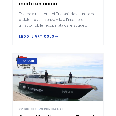
morto un uomo
Tragedia nel porto di Trapani, dove un uomo
è stato trovato senza vita all'interno di
un'automobile recuperata dalle acque.
L'allarme è scattato dopo la segnalazione
della presenza del veicolo in mare...
LEGGI L'ARTICOLO
TRAPANI
22 GIU 2026
•
VERONICA GALLO