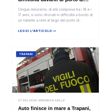
Trapani, salvataggio della
Cinque minorenni, di età compresa tra i 16 e i
Guardia Costiera
17 anni, si sono ritrovati in difficoltà a bordo di
un natante a remi al largo del porto di
Trapani.E' stata un'imbarcazione da diporto
battente bandier...
LEGGI L'ARTICOLO
TRAPANI
27 GIU 2026
•
VERONICA GALLO
Auto finisce in mare a Trapani,