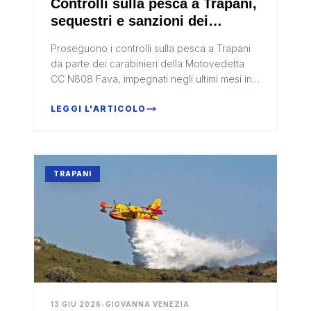
Controlli sulla pesca a Trapani,
sequestri e sanzioni dei
carabinieri
Proseguono i controlli sulla pesca a Trapani
da parte dei carabinieri della Motovedetta
CC N808 Fava, impegnati negli ultimi mesi in
una serie di verifiche in mare e a terra per
accertare il rispetto...
LEGGI L'ARTICOLO
TRAPANI
13 GIU 2026
•
GIOVANNA VENEZIA