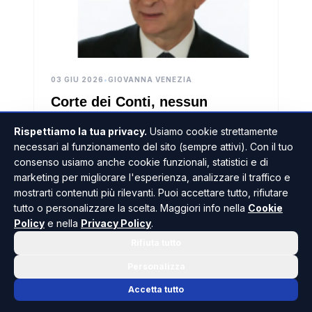
03 GIU 2026
•
GIOVANNA VENEZIA
Corte dei Conti, nessun
risarcimento per Antonio D'Alì:
Rispettiamo la tua privacy.
Usiamo cookie strettamente
respinta la richiesta da 1,8
Per la Procura della Corte dei Conti il danno
necessari al funzionamento del sito (sempre attivi). Con il tuo
milioni di euro
erariale all’immagine dello Stato avrebbe
consenso usiamo anche cookie funzionali, statistici e di
coinciso con le somme percepite da D'Alì
marketing per migliorare l'esperienza, analizzare il traffico e
durante il suo mandato parlamentare, dal
mostrarti contenuti più rilevanti. Puoi accettare tutto, rifiutare
1994, anno della sua elezione al Senato, fino
LEGGI L'ARTICOLO
tutto o personalizzare la scelta. Maggiori info nella
Cookie
al 2006.
Policy
e nella
Privacy Policy
.
Rifiuta tutto
Personalizza
TRAPANI
Accetta tutto