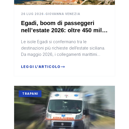
26 LUG 2026
•
GIOVANNA VENEZIA
Egadi, boom di passeggeri
nell’estate 2026: oltre 450 mila
viaggiatori
Le isole Egadi si confermano tra le
destinazioni più richieste dell’estate siciliana.
Da maggio 2026, i collegamenti marittimi
diretti a Favignana, Levanzo e Marettimo
hanno registrato una crescita de...
LEGGI L'ARTICOLO
TRAPANI