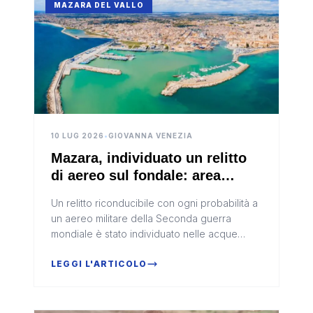
MAZARA DEL VALLO
10 LUG 2026
•
GIOVANNA VENEZIA
Mazara, individuato un relitto
di aereo sul fondale: area
interdetta per rischio ordigni
Un relitto riconducibile con ogni probabilità a
un aereo militare della Seconda guerra
mondiale è stato individuato nelle acque
antistanti Mazara del Vallo. La scoperta ha
portato la Capitaneria di po...
LEGGI L'ARTICOLO