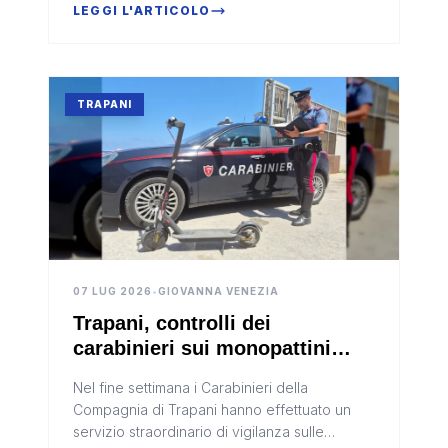
nel territorio trapanese. Il...
LEGGI L'ARTICOLO
TRAPANI
07 LUG 2026
•
GIOVANNA VENEZIA
Trapani, controlli dei
carabinieri sui monopattini
elettrici: otto sanzioni nel
Nel fine settimana i Carabinieri della
weekend
Compagnia di Trapani hanno effettuato un
servizio straordinario di vigilanza sulle