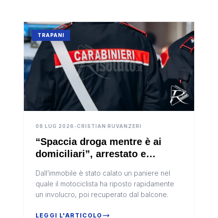
TRAPANI
08 LUG 2026
•
CRISTIAN RUVANZERI
“Spaccia droga mentre è ai
domiciliari”, arrestato e
denunciato anche un
Dall’immobile è stato calato un paniere nel
acquirente a Trapani
quale il motociclista ha riposto rapidamente
un involucro, poi recuperato dal balcone.
LEGGI L'ARTICOLO