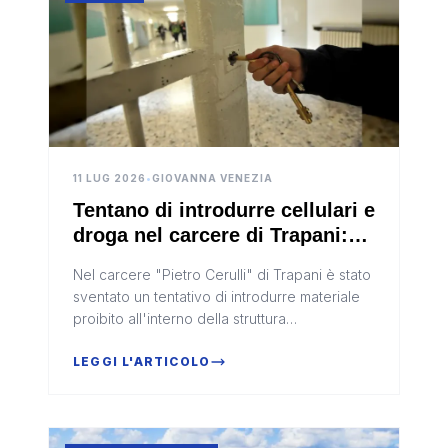
11 LUG 2026
•
GIOVANNA VENEZIA
Tentano di introdurre cellulari e
droga nel carcere di Trapani:
due denunciati dalla polizia
Nel carcere "Pietro Cerulli" di Trapani è stato
penitenziaria
sventato un tentativo di introdurre materiale
proibito all'interno della struttura
penitenziaria. Due persone sono state
denunciate dopo essere state so...
LEGGI L'ARTICOLO