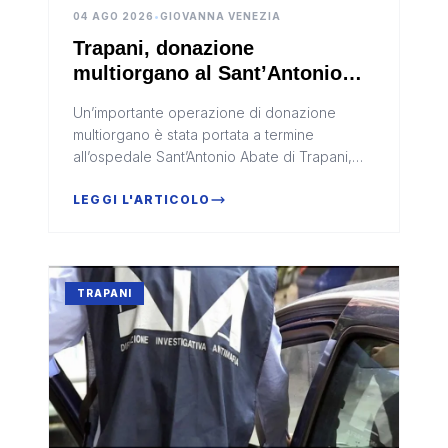
04 AGO 2026
•
GIOVANNA VENEZIA
Trapani, donazione
multiorgano al Sant’Antonio
Abate: cuore, fegato e reni
Un’importante operazione di donazione
salvano altre vite
multiorgano è stata portata a termine
all’ospedale Sant’Antonio Abate di Trapani,
trasformando il dolore per una perdita in una
concreta possibilità di cura per d...
LEGGI L'ARTICOLO
TRAPANI