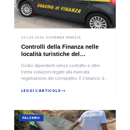
23 LUG 2026
•
GIOVANNA VENEZIA
Controlli della Finanza nelle
località turistiche del
trapanese, scoperti 12
Dodici dipendenti senza contratto e oltre
lavoratori in nero
trenta violazioni legate alla mancata
registrazione dei corrispettivi. È il bilancio dei
controlli intensificati dalla Guardia di finanza
nelle principali met...
LEGGI L'ARTICOLO
PALERMO