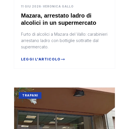
11 GIU 2026
•
VERONICA GALLO
Mazara, arrestato ladro di
alcolici in un supermercato
Furto di alcolici a Mazara del Vallo: carabinieri
arrestano ladro con bottiglie sottratte dal
supermercato.
LEGGI L'ARTICOLO
TRAPANI