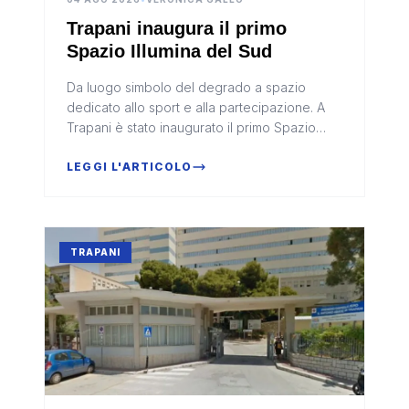
Trapani inaugura il primo
Spazio Illumina del Sud
Da luogo simbolo del degrado a spazio
dedicato allo sport e alla partecipazione. A
Trapani è stato inaugurato il primo Spazio
Illumina del Sud Italia, un intervento di
rigenerazione urbana che restitu...
LEGGI L'ARTICOLO
TRAPANI