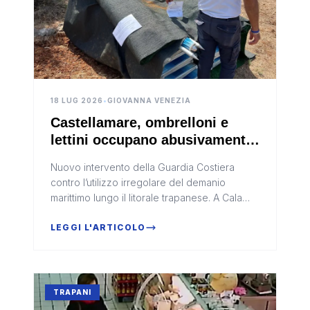
18 LUG 2026
•
GIOVANNA VENEZIA
Castellamare, ombrelloni e
lettini occupano abusivamente
la spiaggia: scattano sequestro
Nuovo intervento della Guardia Costiera
e denuncia
contro l’utilizzo irregolare del demanio
marittimo lungo il litorale trapanese. A Cala
Bianca, nel territorio di Castellammare del
Golfo, i militari hanno rimos...
LEGGI L'ARTICOLO
TRAPANI