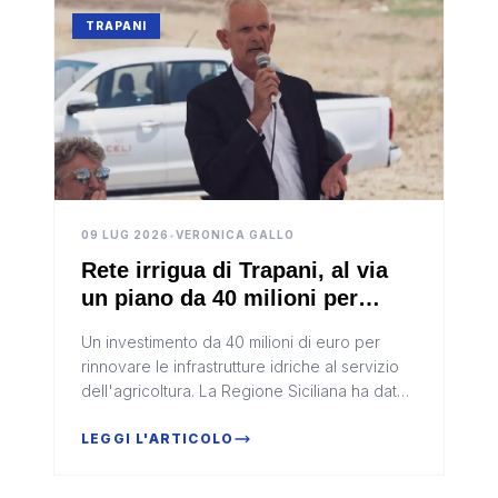
TRAPANI
09 LUG 2026
•
VERONICA GALLO
Rete irrigua di Trapani, al via
un piano da 40 milioni per
ammodernare le infrastrutture
Un investimento da 40 milioni di euro per
rinnovare le infrastrutture idriche al servizio
dell'agricoltura. La Regione Siciliana ha dato
il via a un ampio programma di interventi sulla
rete irrigua di...
LEGGI L'ARTICOLO