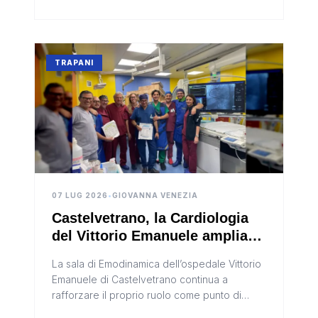
TRAPANI
07 LUG 2026
•
GIOVANNA VENEZIA
Castelvetrano, la Cardiologia
del Vittorio Emanuele amplia
l’attività: interventi sempre più
La sala di Emodinamica dell’ospedale Vittorio
complessi nella sala di
Emanuele di Castelvetrano continua a
Emodinamica
rafforzare il proprio ruolo come punto di
riferimento per la cardiologia interventistica