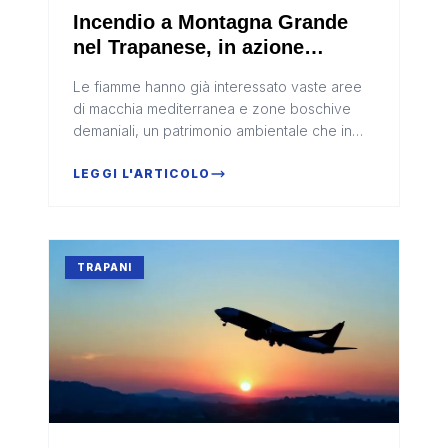
Incendio a Montagna Grande
nel Trapanese, in azione
canadair ed elicotteri:
Le fiamme hanno già interessato vaste aree
minacciate abitazioni e ricoveri
di macchia mediterranea e zone boschive
per animali
demaniali, un patrimonio ambientale che in
passato era stato già danneggiato da altri
roghi
LEGGI L'ARTICOLO
TRAPANI