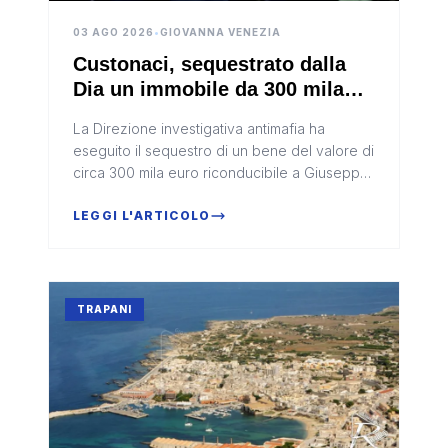
03 AGO 2026
•
GIOVANNA VENEZIA
Custonaci, sequestrato dalla
Dia un immobile da 300 mila
euro a Giuseppe Costa
La Direzione investigativa antimafia ha
eseguito il sequestro di un bene del valore di
circa 300 mila euro riconducibile a Giuseppe
Costa, 62 anni, considerato una figura di
rilievo della criminalità...
LEGGI L'ARTICOLO
TRAPANI