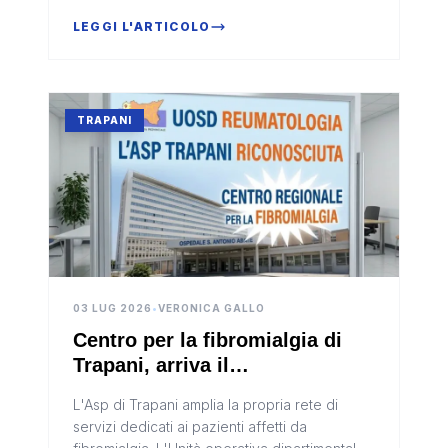
principali strade cittadine, con particolare
attenzione al rispetto delle disp...
LEGGI L'ARTICOLO
TRAPANI
03 LUG 2026
•
VERONICA GALLO
Centro per la fibromialgia di
Trapani, arriva il
riconoscimento regionale
L'Asp di Trapani amplia la propria rete di
servizi dedicati ai pazienti affetti da