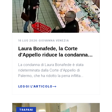
16 LUG 2026
•
GIOVANNA VENEZIA
Laura Bonafede, la Corte
d'Appello riduce la condanna a
9 anni per associazione
La condanna di Laura Bonafede è stata
mafiosa
rideterminata dalla Corte d'Appello di
Palermo, che ha ridotto la pena inflitta
all'insegnante di Campobello di Mazara da 11
anni e 4 mesi a 9 anni di reclusione....
LEGGI L'ARTICOLO
TRAPANI