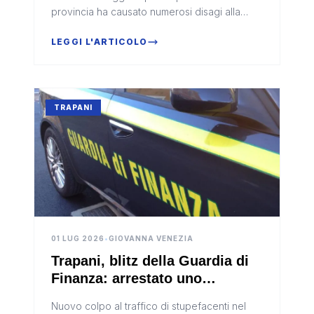
provincia ha causato numerosi disagi alla
viabilità, con diverse strade finite sott'acqua
nel giro di pochi minut...
LEGGI L'ARTICOLO
TRAPANI
01 LUG 2026
•
GIOVANNA VENEZIA
Trapani, blitz della Guardia di
Finanza: arrestato uno
spacciatore, denunciato un
Nuovo colpo al traffico di stupefacenti nel
complice