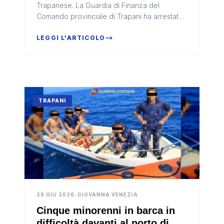
Trapanese. La Guardia di Finanza del
Comando provinciale di Trapani ha arrestato
una persona in flagranza di reato e
denunciato un'altra nell'ambito di un'o...
LEGGI L'ARTICOLO
TRAPANI
28 GIU 2026
•
GIOVANNA VENEZIA
Cinque minorenni in barca in
difficoltà davanti al porto di