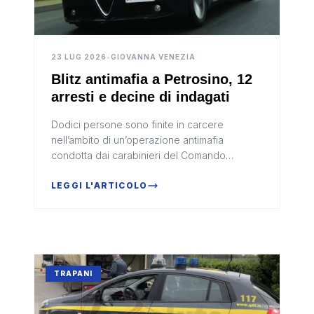
23 LUG 2026
•
GIOVANNA VENEZIA
Blitz antimafia a Petrosino, 12
arresti e decine di indagati
Dodici persone sono finite in carcere
nell’ambito di un’operazione antimafia
condotta dai carabinieri del Comando
provinciale di Trapani e coordinata dalla
Direzione distrettuale antimafia di Palermo....
LEGGI L'ARTICOLO
TRAPANI