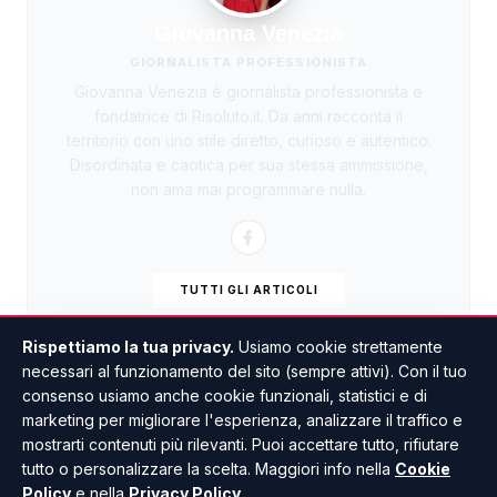
Giovanna Venezia
GIORNALISTA PROFESSIONISTA
Giovanna Venezia è giornalista professionista e
fondatrice di Risoluto.it. Da anni racconta il
territorio con uno stile diretto, curioso e autentico.
Disordinata e caotica per sua stessa ammissione,
non ama mai programmare nulla.
TUTTI GLI ARTICOLI
Rispettiamo la tua privacy.
Usiamo cookie strettamente
necessari al funzionamento del sito (sempre attivi). Con il tuo
consenso usiamo anche cookie funzionali, statistici e di
marketing per migliorare l'esperienza, analizzare il traffico e
mostrarti contenuti più rilevanti. Puoi accettare tutto, rifiutare
tutto o personalizzare la scelta. Maggiori info nella
Cookie
Policy
e nella
Privacy Policy
.