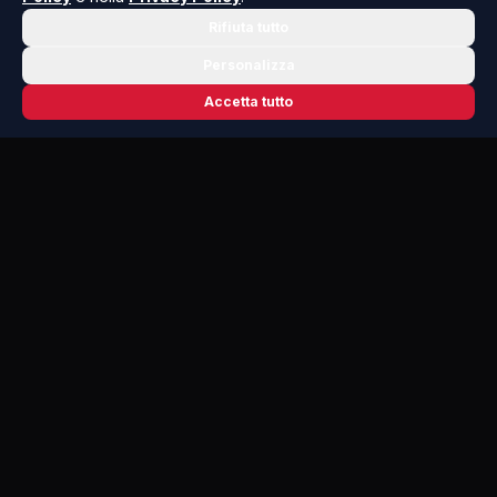
Rifiuta tutto
Personalizza
Accetta tutto
📬 NEWSLETTER RISOLUTO
Le notizie che contano, ogni mattina
nella tua casella.
Niente spam, solo cronaca, politica e cultura della Sicilia che
dovresti conoscere.
ISCRIVITI GRATIS