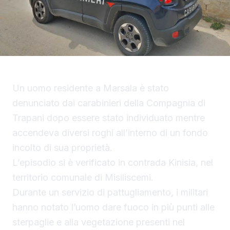
Un uomo residente a Marsala è stato
denunciato dai carabinieri della Compagnia di
Trapani dopo essere stato individuato mentre
accendeva diversi roghi all’interno di un fondo
incolto di sua proprietà.
L’episodio si è verificato in contrada Kinisia, nel
territorio comunale di Misiliscemi.
Durante un servizio di pattugliamento, i militari
hanno notato l’uomo dare fuoco in più punti alle
sterpaglie e alla vegetazione presenti nel