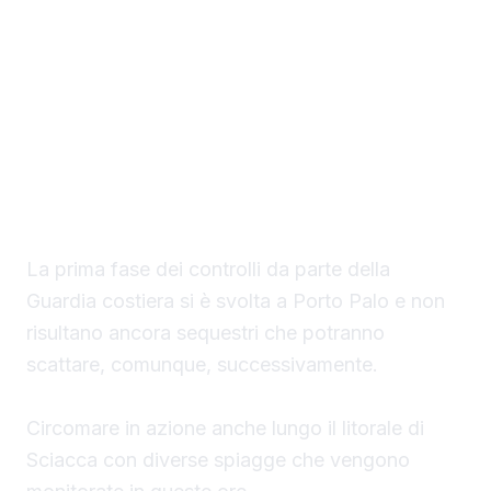
Il Circomare di Sciacca con il nuovo
comandante, il tenente di vascello Matteo
Maria Rodio, ha avviato una serie di controlli,
lungo il litorale di competenza, finalizzati ad
evitare la collocazione di ombrelloni con
struttura fissa che non vengono rimossi
durante la stagione estiva.
La prima fase dei controlli da parte della
Guardia costiera si è svolta a Porto Palo e non
risultano ancora sequestri che potranno
scattare, comunque, successivamente.
Circomare in azione anche lungo il litorale di
Sciacca con diverse spiagge che vengono