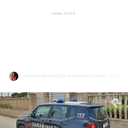
Misiliscemi, sorpreso
mentre incendia un
terreno: denunciato un
uomo di Marsala
DI GIOVANNA VENEZIA
•
04 AGOSTO 2026 · 13:11