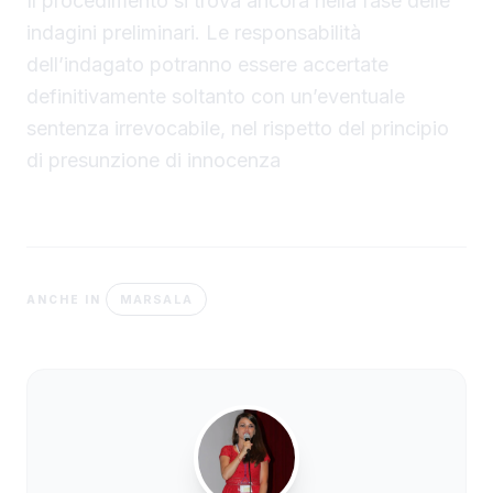
Il procedimento si trova ancora nella fase delle
indagini preliminari. Le responsabilità
dell’indagato potranno essere accertate
definitivamente soltanto con un’eventuale
sentenza irrevocabile, nel rispetto del principio
di presunzione di innocenza
MARSALA
ANCHE IN