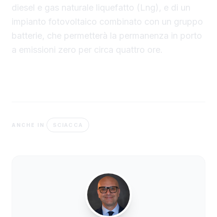
diesel e gas naturale liquefatto (Lng), e di un
impianto fotovoltaico combinato con un gruppo
batterie, che permetterà la permanenza in porto
a emissioni zero per circa quattro ore.
SCIACCA
ANCHE IN