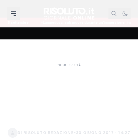
e
Lampedusa, sub muore durante un’immersione: indagine per omicidio 
Non ci furono
scommesse illegali,
assolto il gestore di un
bar
DI RISOLUTO REDAZIONE
•
30 GIUGNO 2017 · 14:27