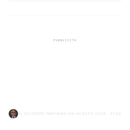
Isole minori, Schifani al
viaggio inaugurale del
traghetto della Regione
tra Porto Empedocle e
Lampedusa
DI GIUSEPPE PANTANO
•
06 AGOSTO 2026 · 21:56