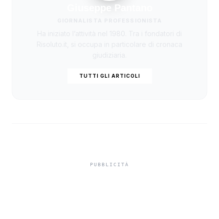
Giuseppe Pantano
GIORNALISTA PROFESSIONISTA
Ha iniziato l’attività nel 1980. Tra i fondatori di
Risoluto.it, si occupa in particolare di cronaca
giudiziaria.
TUTTI GLI ARTICOLI
Niente ombrelloni con
struttura fissa in spiaggia,