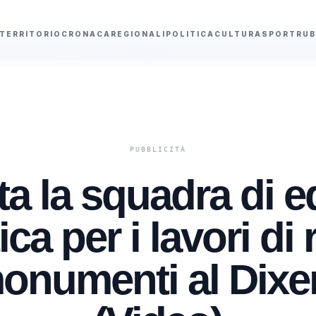
TERRITORIO
CRONACA
REGIONALI
POLITICA
CULTURA
SPORT
RUB
mento in un bar
Marcinelle, la protesta del sindacato belga FGTB e la repli
a la squadra di ed
ca per i lavori di
monumenti al Dix