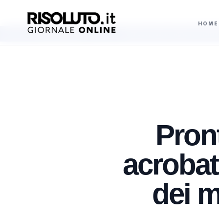
HOME
 Fernandez e Ogura
Marsala, padre e figlio ai domiciliari dopo l’accoltella
AGGIORNAMENTI
Pront
acrobati
dei 