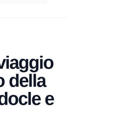
 viaggio
o della
docle e