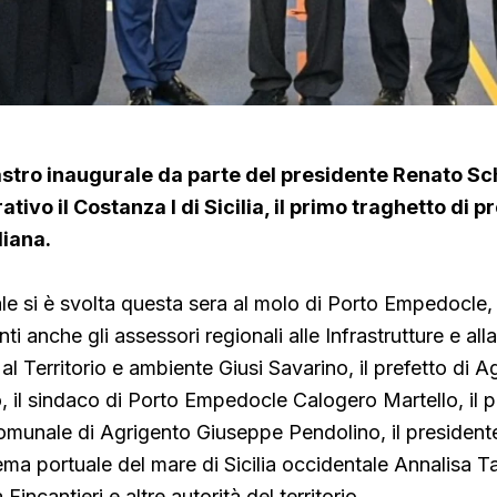
nastro inaugurale da parte del presidente Renato Sch
tivo il Costanza I di Sicilia, il primo traghetto di p
liana.
ale si è svolta questa sera al molo di Porto Empedocle, 
ti anche gli assessori regionali alle Infrastrutture e all
al Territorio e ambiente Giusi Savarino,
il prefetto di A
 il sindaco
di Porto Empedocle Calogero Martello, il p
omunale di Agrigento Giuseppe Pendolino, il president
tema portuale del mare di Sicilia occidentale Annalisa T
Fincantieri e altre autorità del territorio.