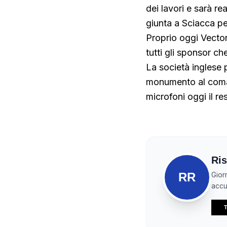
dei lavori e sarà re
giunta a Sciacca per
Proprio oggi Vector
tutti gli sponsor c
La società inglese 
monumento al coman
microfoni oggi il r
Ris
RR
Gior
accur
T