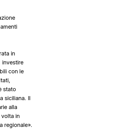
azione
gamenti
rata in
 investire
bili con le
tati,
è stato
siciliana. Il
ie alla
volta in
ia regionale».