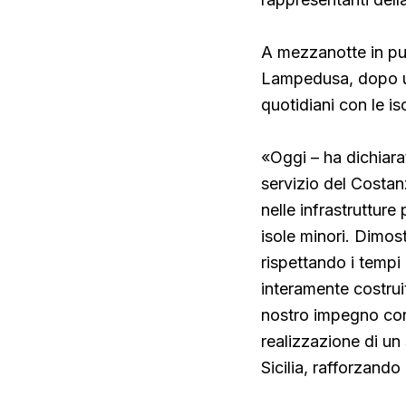
A mezzanotte in pun
Lampedusa, dopo un
quotidiani con le is
«Oggi – ha dichiarat
servizio del Costanz
nelle infrastrutture 
isole minori. Dimost
rispettando i tempi 
interamente costruit
nostro impegno cont
realizzazione di un
Sicilia, rafforzand