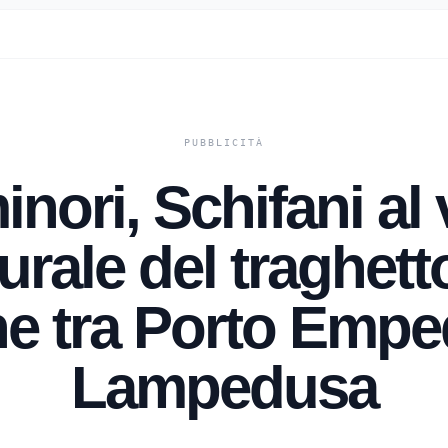
inori, Schifani al
rale del traghett
e tra Porto Empe
Lampedusa