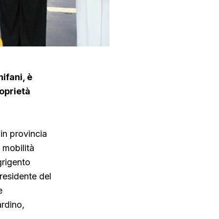
ifani, è
roprietà
in provincia
a mobilità
grigento
residente del
e
ardino,