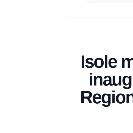
Isole m
inaugu
Region