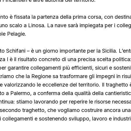
to è fissata la partenza della prima corsa, con destin
o scalo a Linosa. La nave sarà impiegata per i colle
ole Pelagie.
o Schifani – è un giorno importante per la Sicilia. L’ent
a I è il risultato concreto di una precisa scelta politica:
per garantire collegamenti più efficienti, sicuri e sosteni
riamo che la Regione sa trasformare gli impegni in risul
e valorizzando le eccellenze del territorio. Il traghetto 
o a Palermo, a conferma della qualità della cantieristica 
inua: stiamo lavorando per reperire le risorse necessar
 secondo traghetto, che vogliamo costruire ancora una 
o i collegamenti e sostenendo sviluppo, lavoro e industr