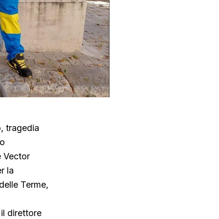
, tragedia
no
e Vector
r la
 delle Terme,
l direttore