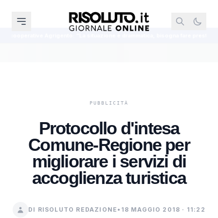
Agrigento: “La situazione è drammatica, bisogna fare presto”
Ferragosto 
Protocollo d'intesa
Comune-Regione per
migliorare i servizi di
accoglienza turistica
DI RISOLUTO REDAZIONE
•
18 MAGGIO 2018 · 11:22