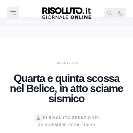
ia libera a otto assunzioni nella Regione Siciliana
Meloni replica a Conte 
Quarta e quinta scossa
nel Belice, in atto sciame
sismico
DI RISOLUTO REDAZIONE
•
26 DICEMBRE 2024 · 16:30