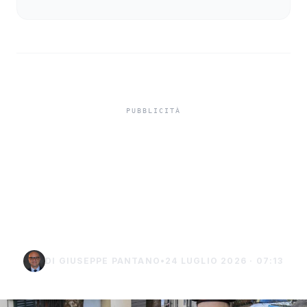
Truffa del finto
carabiniere da 40 mila
euro a Palma di
Montechiaro
DI GIUSEPPE PANTANO
•
24 LUGLIO 2026 · 07:13