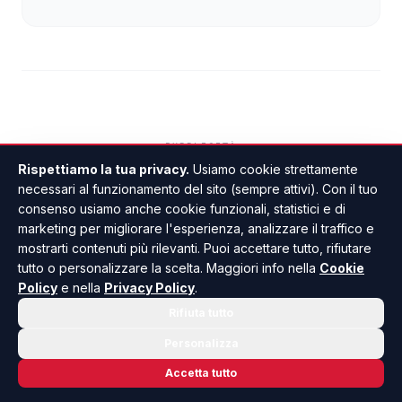
Rispettiamo la tua privacy.
Usiamo cookie strettamente
Restituiti durante la notte
necessari al funzionamento del sito (sempre attivi). Con il tuo
consenso usiamo anche cookie funzionali, statistici e di
i tre sup che erano stati
marketing per migliorare l'esperienza, analizzare il traffico e
rubati a Sciaccamare
mostrarti contenuti più rilevanti. Puoi accettare tutto, rifiutare
tutto o personalizzare la scelta. Maggiori info nella
Cookie
Policy
e nella
Privacy Policy
.
DI GIUSEPPE PANTANO
•
22 LUGLIO 2026 · 18:19
Rifiuta tutto
Personalizza
Accetta tutto
VIDEO