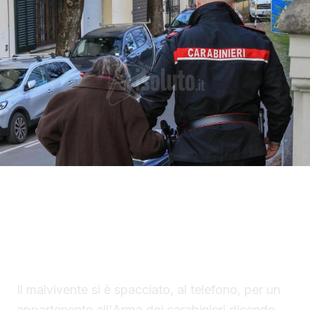
Un finto carabiniere ha portato via denaro e
gioielli per un valore di 40 mila euro a un
settantaduenne di Palma di Montechiaro.
Il malvivente si è spacciato, al telefono, per un
appartenente all'Arma dei carabinieri dicendo