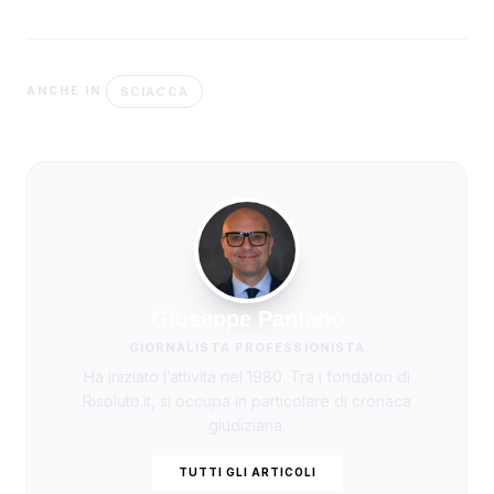
SCIACCA
ANCHE IN
Giuseppe Pantano
GIORNALISTA PROFESSIONISTA
Ha iniziato l’attività nel 1980. Tra i fondatori di
Risoluto.it, si occupa in particolare di cronaca
giudiziaria.
TUTTI GLI ARTICOLI