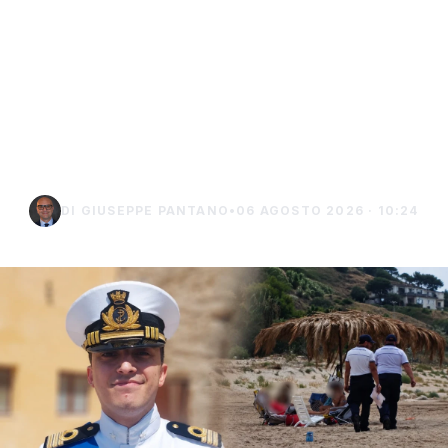
Niente ombrelloni con
struttura fissa in spiaggia,
controlli a Sciacca e
Menfi
DI GIUSEPPE PANTANO
•
06 AGOSTO 2026 · 10:24