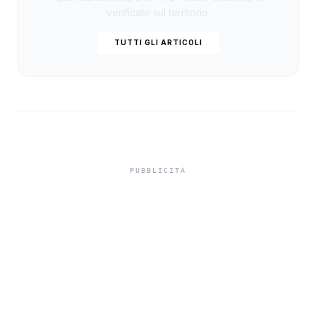
verificate sul territorio.
TUTTI GLI ARTICOLI
Isole minori, Schifani al
viaggio inaugurale del
traghetto della Regione
tra Porto Empedocle e
Lampedusa