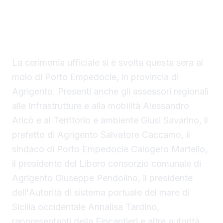
ufficialmente operativo il Costanza I di
Sicilia, il primo traghetto di proprietà della
Regione Siciliana.
La cerimonia ufficiale si è svolta questa sera al
molo di Porto Empedocle, in provincia di
Agrigento. Presenti anche gli assessori regionali
alle Infrastrutture e alla mobilità Alessandro
Aricò e al Territorio e ambiente Giusi Savarino,
il
prefetto di Agrigento Salvatore Caccamo, il
sindaco
di Porto Empedocle Calogero Martello,
il presidente del Libero consorzio comunale di
Agrigento Giuseppe Pendolino, il presidente
dell'Autorità di sistema portuale del mare di
Sicilia occidentale Annalisa Tardino,
rappresentanti della Fincantieri e altre autorità