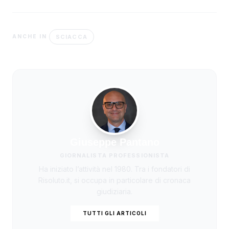
SCIACCA
ANCHE IN
Giuseppe Pantano
GIORNALISTA PROFESSIONISTA
Ha iniziato l’attività nel 1980. Tra i fondatori di
Risoluto.it, si occupa in particolare di cronaca
giudiziaria.
TUTTI GLI ARTICOLI