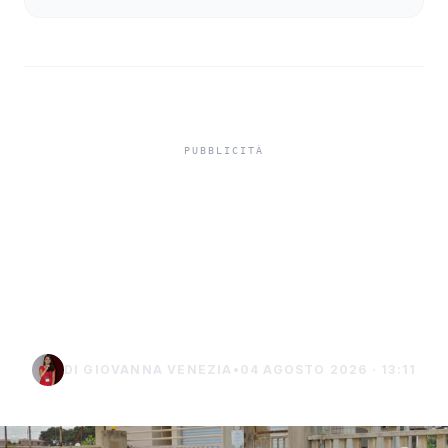
Misiliscemi, sorpreso
mentre incendia un
terreno: denunciato un
uomo di Marsala
DI GIOVANNA VENEZIA
•
04 AGOSTO 2026 · 13:11