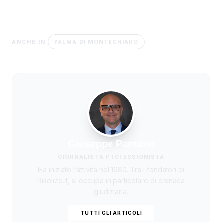
PALMA DI MONTECHIARO
ANCHE IN
Giuseppe Pantano
GIORNALISTA PROFESSIONISTA
Ha iniziato l’attività nel 1980. Tra i fondatori di
Risoluto.it, si occupa in particolare di cronaca
giudiziaria.
TUTTI GLI ARTICOLI