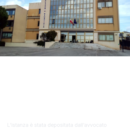
La difesa di Mario Di Benedetto, di 38 anni, di
Sciacca, indagato per tentato omicidio, ha
chiesto al gip i domiciliari con braccialetto
elettronico in una casa nella disponibilità del
saccense, a Burgio.
L’istanza è stata depositata dall’avvocato