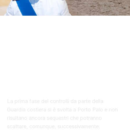
Il Circomare di Sciacca con il nuovo
comandante, il tenente di vascello Matteo
Maria Rodio, ha avviato una serie di controlli,
lungo il litorale di competenza, finalizzati ad
evitare la collocazione di ombrelloni con
struttura fissa che non vengono rimossi
durante la stagione estiva.
La prima fase dei controlli da parte della
Guardia costiera si è svolta a Porto Palo e non
risultano ancora sequestri che potranno
scattare, comunque, successivamente.