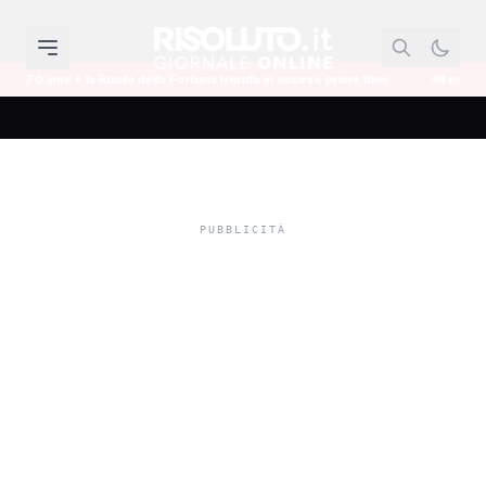
a Fortuna trionfa in access prime time
Il mondo dell'informazione si reinv
Tornano liberi i due
tunisini residenti a
Sciacca finiti ai domiciliari
dopo lo sbarco di Piana
Grande