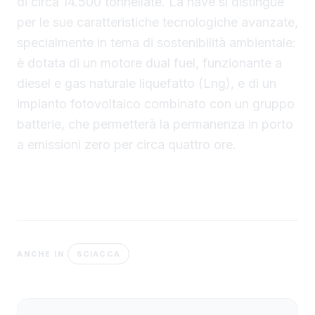
di circa 14.500 tonnellate. La nave si distingue
per le sue caratteristiche tecnologiche avanzate,
specialmente in tema di sostenibilità ambientale:
è dotata di un motore dual fuel, funzionante a
diesel e gas naturale liquefatto (Lng), e di un
impianto fotovoltaico combinato con un gruppo
batterie, che permetterà la permanenza in porto
a emissioni zero per circa quattro ore.
SCIACCA
ANCHE IN