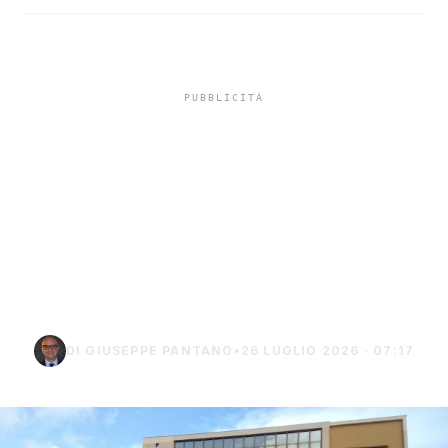
In carcere indagato per
tentato omicidio,
indagato di Sciacca
chiede i domiciliari a
Burgio
DI GIUSEPPE PANTANO
•
26 LUGLIO 2026 · 07:17