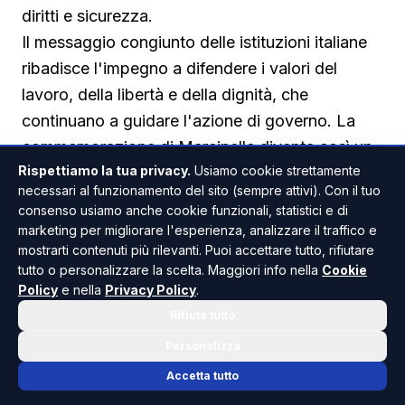
diritti e sicurezza.
Il messaggio congiunto delle istituzioni italiane
ribadisce l'impegno a difendere i valori del
lavoro, della libertà e della dignità, che
continuano a guidare l'azione di governo. La
commemorazione di Marcinelle diventa così un
Rispettiamo la tua privacy.
Usiamo cookie strettamente
monito a non dimenticare il sacrificio di chi ha
necessari al funzionamento del sito (sempre attivi). Con il tuo
costruito un tassello fondamentale della storia
consenso usiamo anche cookie funzionali, statistici e di
italiana ed europea, e un richiamo alla
marketing per migliorare l'esperienza, analizzare il traffico e
responsabilità di costruire un futuro in cui la
mostrarti contenuti più rilevanti. Puoi accettare tutto, rifiutare
tutto o personalizzare la scelta. Maggiori info nella
Cookie
sicurezza sul lavoro e l'integrazione siano
Policy
e nella
Privacy Policy
.
sempre al primo posto.
Rifiuta tutto
Personalizza
Accetta tutto