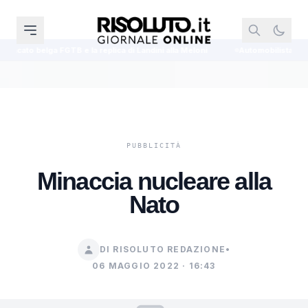
e la replica di Landini alla Meloni
Automobilista 70enne investe sei cicl
Minaccia nucleare alla
Nato
DI RISOLUTO REDAZIONE
•
06 MAGGIO 2022 · 16:43