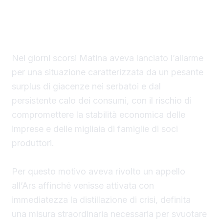
Matina, ribadisce la necessità di intervenire
sulle eccedenze di vino in vista della
prossima vendemmia.
Nei giorni scorsi Matina aveva lanciato l’allarme
per una situazione caratterizzata da un pesante
surplus di giacenze nei serbatoi e dal
persistente calo dei consumi, con il rischio di
compromettere la stabilità economica delle
imprese e delle migliaia di famiglie di soci
produttori.
Per questo motivo aveva rivolto un appello
all’Ars affinché venisse attivata con
immediatezza la distillazione di crisi, definita
una misura straordinaria necessaria per svuotare