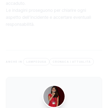
accaduto.
Le indagini proseguono per chiarire ogni
aspetto dell’incidente e accertare eventuali
responsabilità.
LAMPEDUSA
CRONACA / ATTUALITÀ
ANCHE IN