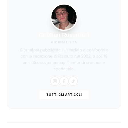
Cristian Ruvanzeri
GIORNALISTA
Giornalista pubblicista. Ha iniziato a collaborare
con la redazione di Risoluto nel 2022, a soli 18
anni. Si occupa principalmente di cronaca e
spettacolo.
TUTTI GLI ARTICOLI