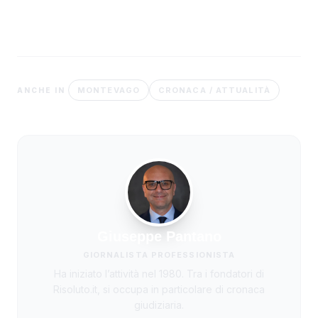
MONTEVAGO
CRONACA / ATTUALITÀ
ANCHE IN
Giuseppe Pantano
GIORNALISTA PROFESSIONISTA
Ha iniziato l’attività nel 1980. Tra i fondatori di
Risoluto.it, si occupa in particolare di cronaca
giudiziaria.