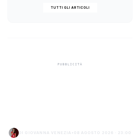
TUTTI GLI ARTICOLI
Lampedusa, sub di 29
anni muore durante
un’immersione a Punta
Sottile
DI GIOVANNA VENEZIA
•
08 AGOSTO 2026 · 23:00