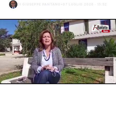
DI GIUSEPPE PANTANO
•
07 LUGLIO 2026 · 15:52
Tra le misure per la tutela della vivibilità
urbana contenute in un’ordinanza del
sindaco di Montevago, Margherita La Rocca