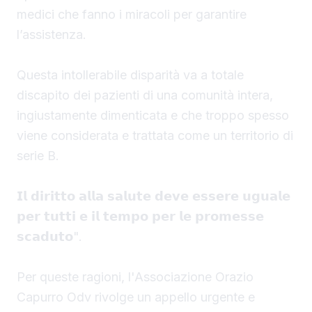
medici che fanno i miracoli per garantire
l’assistenza.
Questa intollerabile disparità va a totale
discapito dei pazienti di una comunità intera,
ingiustamente dimenticata e che troppo spesso
viene considerata e trattata come un territorio di
serie B.
𝗜𝗹 𝗱𝗶𝗿𝗶𝘁𝘁𝗼 𝗮𝗹𝗹𝗮 𝘀𝗮𝗹𝘂𝘁𝗲 𝗱𝗲𝘃𝗲 𝗲𝘀𝘀𝗲𝗿𝗲 𝘂𝗴𝘂𝗮𝗹𝗲
𝗽𝗲𝗿 𝘁𝘂𝘁𝘁𝗶 𝗲 𝗶𝗹 𝘁𝗲𝗺𝗽𝗼 𝗽𝗲𝗿 𝗹𝗲 𝗽𝗿𝗼𝗺𝗲𝘀𝘀𝗲
𝘀𝗰𝗮𝗱𝘂𝘁𝗼".
Per queste ragioni, l'Associazione Orazio
Capurro Odv rivolge un appello urgente e