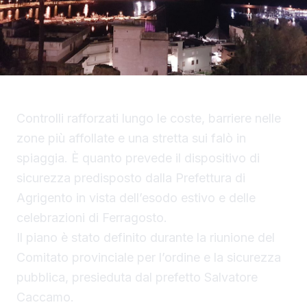
Controlli rafforzati lungo le coste, barriere nelle
zone più affollate e una stretta sui falò in
spiaggia. È quanto prevede il dispositivo di
sicurezza predisposto dalla Prefettura di
Agrigento in vista dell’esodo estivo e delle
celebrazioni di Ferragosto.
Il piano è stato definito durante la riunione del
Comitato provinciale per l’ordine e la sicurezza
pubblica, presieduta dal prefetto Salvatore
Caccamo.