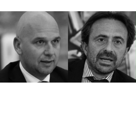
L’allarme sul settore vitivinicolo siciliano
torna al centro dell’attenzione.
Confcooperative Sicilia, sede di Agrigento,
attraverso il presidente provinciale, Antonio