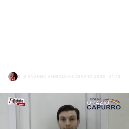
L'associazione Capurro
reclama la Stroke Unit al
Giovanni Paolo II:
"Potenziata ad Agrigento
e solo sulla carta a
Sciacca"
DI GIOVANNA VENEZIA
•
08 AGOSTO 2026 · 21:48