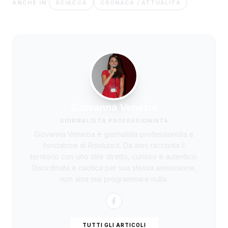
SCIACCA
CRONACA / ATTUALITÀ
ANCHE IN
Giovanna Venezia
GIORNALISTA PROFESSIONISTA
Giovanna Venezia è giornalista professionista e
fondatrice di Risoluto.it. Da anni racconta il
territorio con uno stile diretto, curioso e autentico.
Disordinata e caotica per sua stessa ammissione,
non ama mai programmare nulla.
TUTTI GLI ARTICOLI