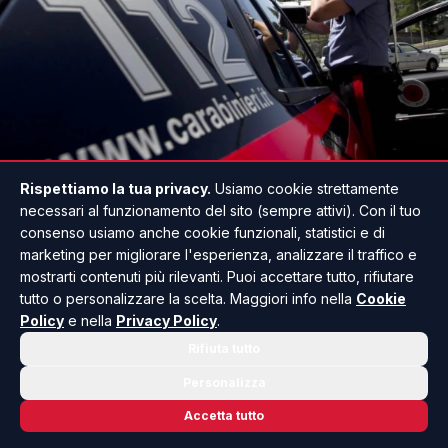
Rispettiamo la tua privacy.
Usiamo cookie strettamente
necessari al funzionamento del sito (sempre attivi). Con il tuo
Proseguono i controlli dei carabinieri nelle
consenso usiamo anche cookie funzionali, statistici e di
località costiere della provincia di Agrigento,
marketing per migliorare l'esperienza, analizzare il traffico e
mostrarti contenuti più rilevanti. Puoi accettare tutto, rifiutare
particolarmente frequentate durante la
tutto o personalizzare la scelta. Maggiori info nella
Cookie
stagione estiva.
Policy
e nella
Privacy Policy
.
Rifiuta tutto
I militari della stazione di Porto Empedocle
Personalizza
hanno intensificato le verifiche nelle aree vicine
Accetta tutto
agli stabilimenti balneari e maggiormente