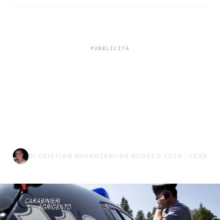
Controlli nelle aree
balneari, sanzionati tre
parcheggiatori abusivi a
Porto Empedocle
DI CRISTIAN RUVANZERI
•
08 AGOSTO 2026 · 13:58