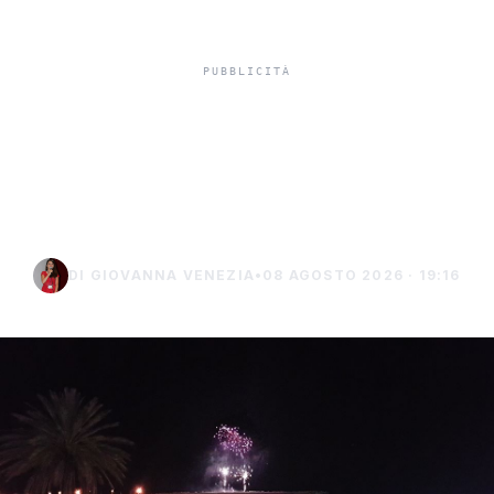
Ferragosto sicuro
nell’Agrigentino, stretta
sui falò in spiaggia:
DI GIOVANNA VENEZIA
•
08 AGOSTO 2026 · 19:16