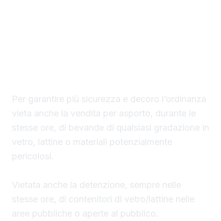
Ruvolo, c’è il divieto di vendita, fino al 2
agosto prossimo, dall’1 di notte alle 6 del
mattino, di bevande alcoliche e
superalcoliche per asporto in qualsiasi
contenitore.
Per garantire più sicurezza e decoro l’ordinanza
vieta anche la vendita per asporto, durante le
stesse ore, di bevande di qualsiasi gradazione in
vetro, lattine o materiali potenzialmente
pericolosi.
Vietata anche la detenzione, sempre nelle
stesse ore, di contenitori di vetro/lattine nelle
aree pubbliche o aperte al pubblico.