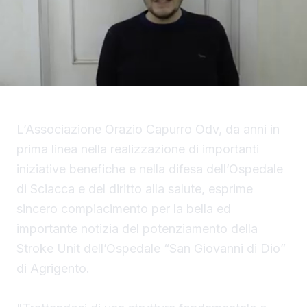
L’Associazione Orazio Capurro Odv, da anni in
prima linea nella realizzazione di importanti
iniziative benefiche e nella difesa dell’Ospedale
di Sciacca e del diritto alla salute, esprime
sincero compiacimento per la bella ed
importante notizia del potenziamento della
Stroke Unit dell’Ospedale “San Giovanni di Dio”
di Agrigento.