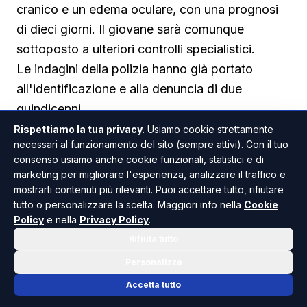
cranico e un edema oculare, con una prognosi
di dieci giorni. Il giovane sarà comunque
sottoposto a ulteriori controlli specialistici.
Le indagini della polizia hanno già portato
all'identificazione e alla denuncia di due
quindicenni.
Gli investigatori stanno proseguendo gli
Rispettiamo la tua privacy.
Usiamo cookie strettamente
necessari al funzionamento del sito (sempre attivi). Con il tuo
accertamenti per individuare tutti i partecipanti
consenso usiamo anche cookie funzionali, statistici e di
alla rissa e chiarire con precisione la dinamica
marketing per migliorare l'esperienza, analizzare il traffico e
dei fatti.
mostrarti contenuti più rilevanti. Puoi accettare tutto, rifiutare
tutto o personalizzare la scelta. Maggiori info nella
Cookie
Un episodio che riaccende l'attenzione sul
Policy
e nella
Privacy Policy
.
fenomeno delle violenze di gruppo tra giovani,
Rifiuta tutto
sempre più spesso protagoniste delle cronache
Personalizza
siciliane.
Accetta tutto
Un tema reso ancora più drammatico da quanto