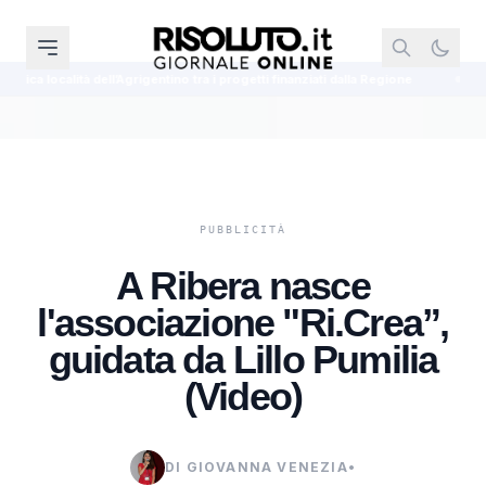
rigentino tra i progetti finanziati dalla Regione
Cinque agenti della Polizia
A Ribera nasce
l'associazione "Ri.Crea”,
guidata da Lillo Pumilia
(Video)
DI GIOVANNA VENEZIA
•