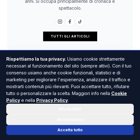
anni. Si occupa principalmente di cronaca e
spettacolo.
TUTTI GLI ARTICOLI
Rispettiamo la tua privacy.
Usiamo cookie strettamente
necessari al funzionamento del sito (sempre attivi). Con il tuo
consenso usiamo anche cookie funzionali, statistici e di
marketing per migliorare l'esperienza, analizzare il traffico e
mostrarti contenuti più rilevanti. Puoi accettare tutto, rifiutare
tutto o personalizzare la scelta. Maggiori info nella
Cookie
Policy
e nella
Privacy Policy
.
Rifiuta tutto
Personalizza
Accetta tutto