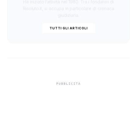
Ha iniziato l’attività nel 1980. Tra i fondatori di
Risoluto.it, si occupa in particolare di cronaca
giudiziaria.
TUTTI GLI ARTICOLI
Truffa del finto
carabiniere a Sciacca,
anziana consegna gioielli
e contanti per 85 mila