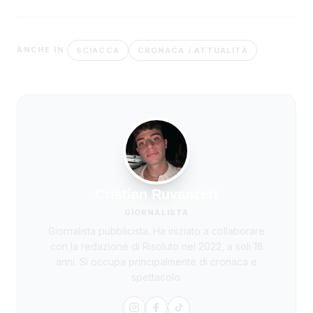
SCIACCA
CRONACA / ATTUALITÀ
ANCHE IN
Cristian Ruvanzeri
GIORNALISTA
Giornalista pubblicista. Ha iniziato a collaborare
con la redazione di Risoluto nel 2022, a soli 18
anni. Si occupa principalmente di cronaca e
spettacolo.