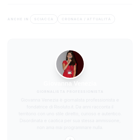
SCIACCA
CRONACA / ATTUALITÀ
ANCHE IN
Giovanna Venezia
GIORNALISTA PROFESSIONISTA
Giovanna Venezia è giornalista professionista e
fondatrice di Risoluto.it. Da anni racconta il
territorio con uno stile diretto, curioso e autentico.
Disordinata e caotica per sua stessa ammissione,
non ama mai programmare nulla.