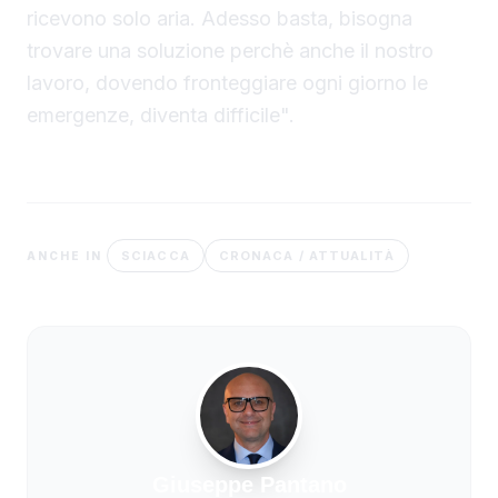
ricevono solo aria. Adesso basta, bisogna
trovare una soluzione perchè anche il nostro
lavoro, dovendo fronteggiare ogni giorno le
emergenze, diventa difficile".
SCIACCA
CRONACA / ATTUALITÀ
ANCHE IN
Giuseppe Pantano