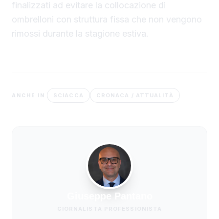
finalizzati ad evitare la collocazione di
ombrelloni con struttura fissa che non vengono
rimossi durante la stagione estiva.
SCIACCA
CRONACA / ATTUALITÀ
ANCHE IN
Giuseppe Pantano
GIORNALISTA PROFESSIONISTA