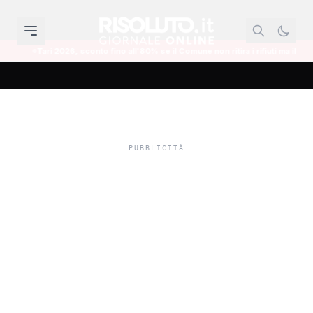
 fino all'80% se il Comune non ritira i rifiuti ma il contribuente deve provare il 
Terme di Sciacca, la Rti
Massinelli chiede il
riesame: "Verificare
alcuni possibili errori
tecnici prima
dell'esclusione"