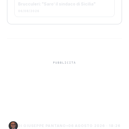
Brucculeri: "Saro’ il sindaco di Sicilia"
06/08/2026
Gli amministratori di
condominio: "La zona
alta della Perriera resta a
secco" (video)
DI GIUSEPPE PANTANO
•
06 AGOSTO 2026 · 18:26