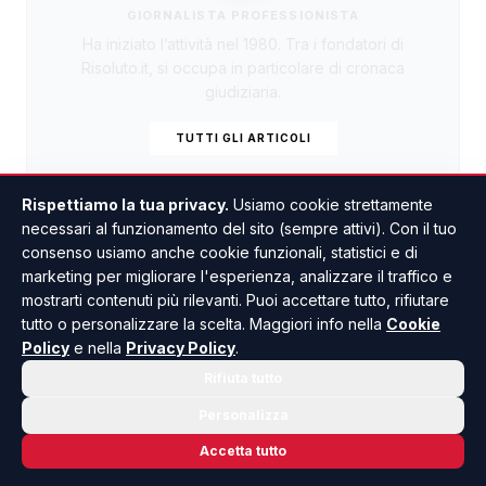
GIORNALISTA PROFESSIONISTA
Ha iniziato l’attività nel 1980. Tra i fondatori di
Risoluto.it, si occupa in particolare di cronaca
giudiziaria.
TUTTI GLI ARTICOLI
Rispettiamo la tua privacy.
Usiamo cookie strettamente
necessari al funzionamento del sito (sempre attivi). Con il tuo
consenso usiamo anche cookie funzionali, statistici e di
marketing per migliorare l'esperienza, analizzare il traffico e
mostrarti contenuti più rilevanti. Puoi accettare tutto, rifiutare
tutto o personalizzare la scelta. Maggiori info nella
Cookie
Policy
e nella
Privacy Policy
.
Incendi, Menfi unica
Rifiuta tutto
località dell’Agrigentino
Personalizza
Accetta tutto
tra i progetti finanziati