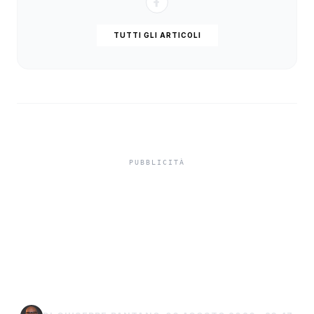
TUTTI GLI ARTICOLI
Ombrelloni piantati sulla
spiaggia e ganci di ferro
pericolosi per i bagnanti,
a Menfi i primi sequestri