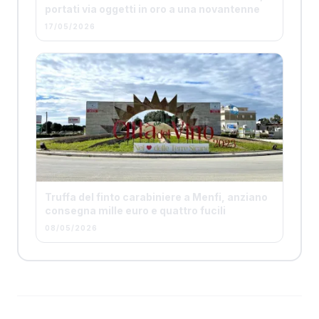
portati via oggetti in oro a una novantenne
17/05/2026
Truffa del finto carabiniere a Menfi, anziano
consegna mille euro e quattro fucili
08/05/2026