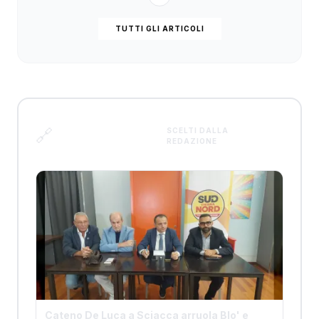
TUTTI GLI ARTICOLI
Articoli
🔗
SCELTI DALLA
REDAZIONE
correlati
Cateno De Luca a Sciacca arruola Blo' e