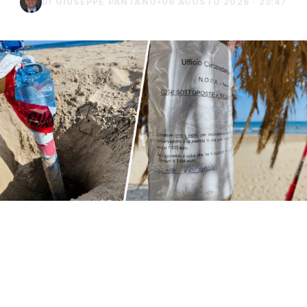
DI GIUSEPPE PANTANO
•
06 AGOSTO 2026 · 23:47
Proseguono i controlli della Guardia Costiera
a Sciacca e Menfi e nelle scorse ore sul
litorale menfitano sono scattati anche i primi
sequestri.