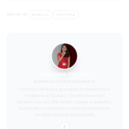
SCIACCA
POLITICA
ANCHE IN
Giovanna Venezia
GIORNALISTA PROFESSIONISTA
Giovanna Venezia è giornalista professionista e
fondatrice di Risoluto.it. Da anni racconta il
territorio con uno stile diretto, curioso e autentico.
Disordinata e caotica per sua stessa ammissione,
non ama mai programmare nulla.