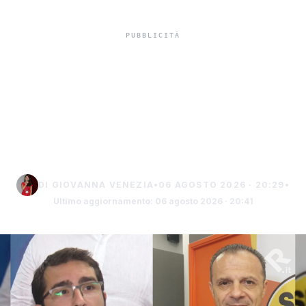
Termine a De Luca:
«Definire Sciacca un
“letamaio urbano” è un
insulto ai saccensi»
DI GIOVANNA VENEZIA
•
06 AGOSTO 2026 · 20:29
•
Ultimo aggiornamento: 06 agosto 2026 · 20:41