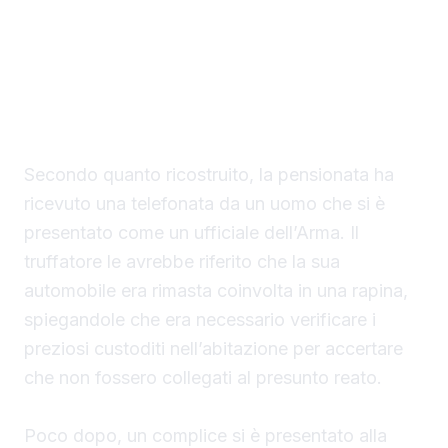
Una donna di 77 anni di Sciacca è stata
vittima della truffa del finto carabiniere,
raggiro che le è costato gioielli e denaro
contante per un valore complessivo di circa
85 mila euro.
Secondo quanto ricostruito, la pensionata ha
ricevuto una telefonata da un uomo che si è
presentato come un ufficiale dell’Arma. Il
truffatore le avrebbe riferito che la sua
automobile era rimasta coinvolta in una rapina,
spiegandole che era necessario verificare i
preziosi custoditi nell’abitazione per accertare
che non fossero collegati al presunto reato.
Poco dopo, un complice si è presentato alla