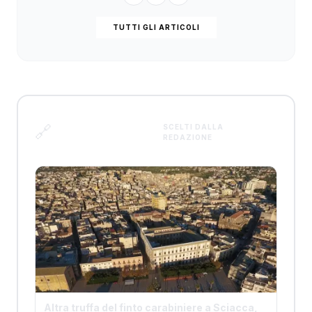
TUTTI GLI ARTICOLI
Articoli
🔗
SCELTI DALLA
REDAZIONE
correlati
Altra truffa del finto carabiniere a Sciacca,