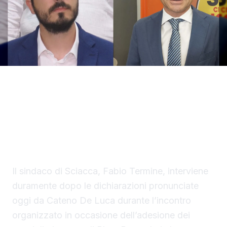
Il sindaco replica alle dichiarazioni del
deputato regionale e critica i consiglieri Blo
e Brucculeri: «Non si fa opposizione
attaccando un’intera comunità». Dura presa
di posizione anche di Controcorrente
Il sindaco di Sciacca, Fabio Termine, interviene
duramente dopo le dichiarazioni pronunciate
oggi da Cateno De Luca durante l’incontro
organizzato in occasione dell’adesione dei