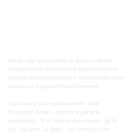
cause: la zona alta della Perriera, con via
delle Azalee e via Anna Frank, resta a secco.
▶ Short
Guarda su YouTube
Anche oggi una giornata di disagi in diversi
condomini che non ricevono acqua e devono
rifornirsi con autobotti che in un momento come
questo non è agevole fare intervenire.
"Così non si può andare avanti - dice
Piergiorgio Scalici - perchè la gente è
esasperata". "E ci sono anche utenze - gli fa
eco Calogero La Bella - con contatori che