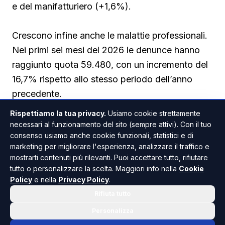
e del manifatturiero (+1,6%).
Crescono infine anche le malattie professionali.
Nei primi sei mesi del 2026 le denunce hanno
raggiunto quota 59.480, con un incremento del
16,7% rispetto allo stesso periodo dell’anno
precedente.
Rispettiamo la tua privacy.
Usiamo cookie strettamente
necessari al funzionamento del sito (sempre attivi). Con il tuo
consenso usiamo anche cookie funzionali, statistici e di
marketing per migliorare l'esperienza, analizzare il traffico e
mostrarti contenuti più rilevanti. Puoi accettare tutto, rifiutare
tutto o personalizzare la scelta. Maggiori info nella
Cookie
SICILIA
CRONACA / ATTUALITÀ
ANCHE IN
Policy
e nella
Privacy Policy
.
Rifiuta tutto
Personalizza