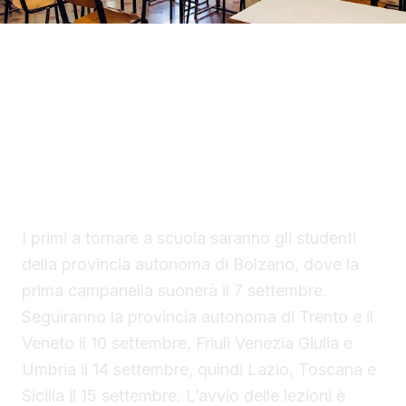
Gli studenti siciliani torneranno sui banchi
martedì 15 settembre 2026. È questa la data
fissata per l’inizio del nuovo anno scolastico,
secondo il calendario regionale già
pubblicato.
I primi a tornare a scuola saranno gli studenti
della provincia autonoma di Bolzano, dove la
prima campanella suonerà il 7 settembre.
Seguiranno la provincia autonoma di Trento e il
Veneto il 10 settembre, Friuli Venezia Giulia e
Umbria il 14 settembre, quindi Lazio, Toscana e
Sicilia il 15 settembre. L’avvio delle lezioni è