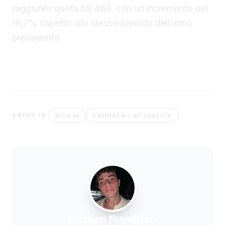
raggiunto quota 59.480, con un incremento del
16,7% rispetto allo stesso periodo dell’anno
precedente.
SICILIA
CRONACA / ATTUALITÀ
ANCHE IN
Cristian Ruvanzeri