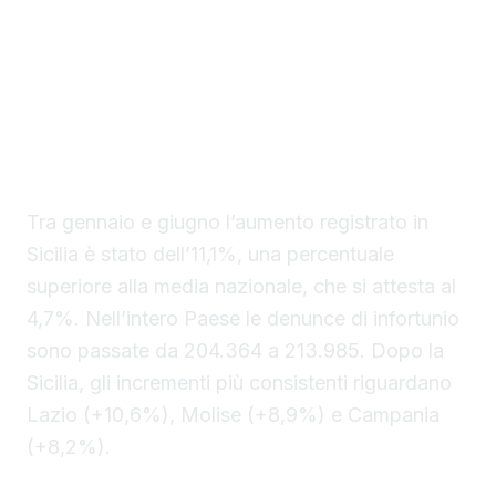
diffusi dall’Inail sul primo semestre del 2026,
che collocano l’Isola tra i territori con
l’incremento più marcato delle denunce
rispetto allo stesso periodo dell’anno
precedente.
Tra gennaio e giugno l’aumento registrato in
Sicilia è stato dell’11,1%, una percentuale
superiore alla media nazionale, che si attesta al
4,7%. Nell’intero Paese le denunce di infortunio
sono passate da 204.364 a 213.985. Dopo la
Sicilia, gli incrementi più consistenti riguardano
Lazio (+10,6%), Molise (+8,9%) e Campania
(+8,2%).