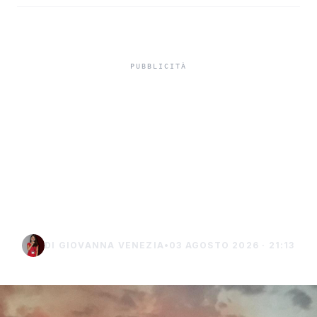
Aree incendiate e impianti
da fonti rinnovabili, la
Regione stringe i controlli
per prevenire
speculazioni
DI GIOVANNA VENEZIA
•
03 AGOSTO 2026 · 21:13