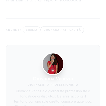
SICILIA
CRONACA / ATTUALITÀ
ANCHE IN
Giovanna Venezia
GIORNALISTA PROFESSIONISTA
Giovanna Venezia è giornalista professionista e
fondatrice di Risoluto.it. Da anni racconta il
territorio con uno stile diretto, curioso e autentico.