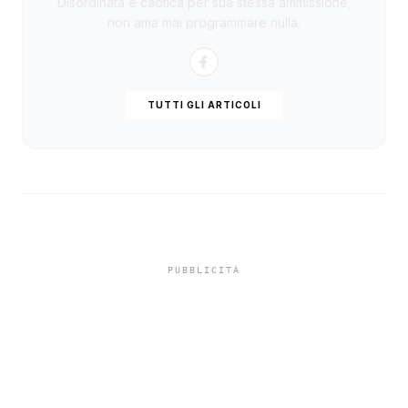
Disordinata e caotica per sua stessa ammissione,
non ama mai programmare nulla.
TUTTI GLI ARTICOLI
Infortuni sul lavoro, in
Sicilia crescita sopra la
media nazionale