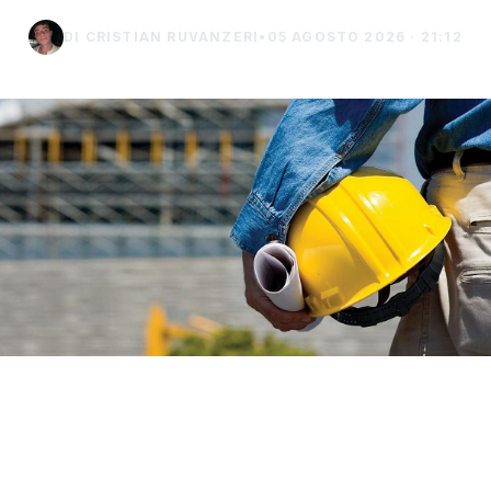
DI CRISTIAN RUVANZERI
•
05 AGOSTO 2026 · 21:12
La Sicilia è tra le regioni italiane in cui cresce
maggiormente il numero degli infortuni sul
lavoro. È quanto emerge dai dati provvisori