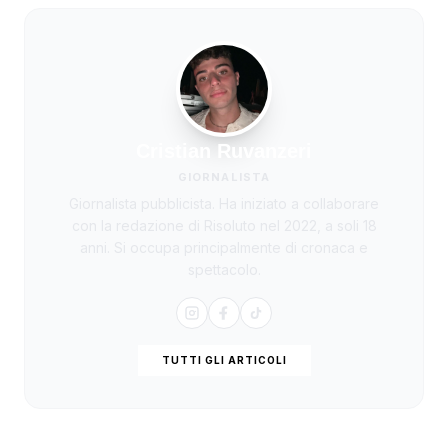
Cristian Ruvanzeri
GIORNALISTA
Giornalista pubblicista. Ha iniziato a collaborare
con la redazione di Risoluto nel 2022, a soli 18
anni. Si occupa principalmente di cronaca e
spettacolo.
TUTTI GLI ARTICOLI