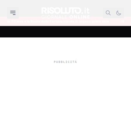
ta della Fortuna trionfa in access prime time
Il mondo dell'informazione s
Musumeci annuncia:
"Chiudo gli Iacp, hanno
creato una voragine
finanziaria e resta
l'emergenza abitativa"