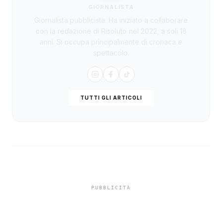
GIORNALISTA
Giornalista pubblicista. Ha iniziato a collaborare
con la redazione di Risoluto nel 2022, a soli 18
anni. Si occupa principalmente di cronaca e
spettacolo.
TUTTI GLI ARTICOLI
In Sicilia si torna in classe