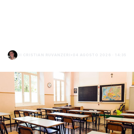
il 15 settembre,
calendario e ponti
dell’anno scolastico
2026/2027
DI CRISTIAN RUVANZERI
•
04 AGOSTO 2026 · 14:35