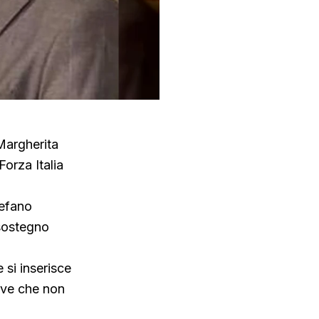
Margherita
orza Italia
tefano
 sostegno
 si inserisce
rave che non