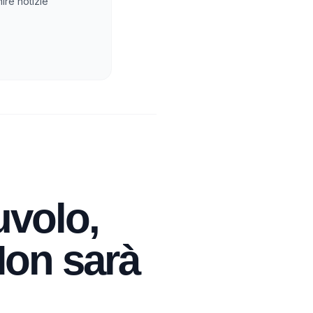
ire notizie
uvolo,
Non sarà