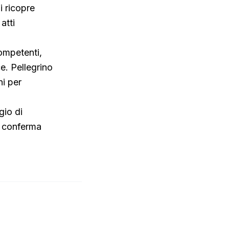
i ricopre
atti
competenti,
e. Pellegrino
ni per
gio di
a conferma