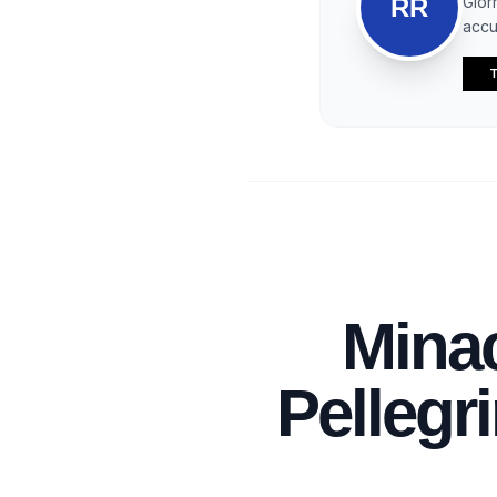
RR
Gior
accur
T
Minac
Pellegr