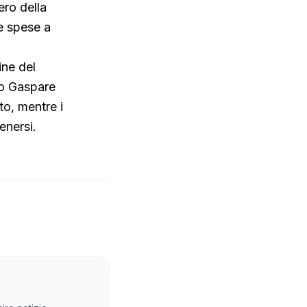
ero della
le spese a
ine del
co Gaspare
to, mentre i
enersi.