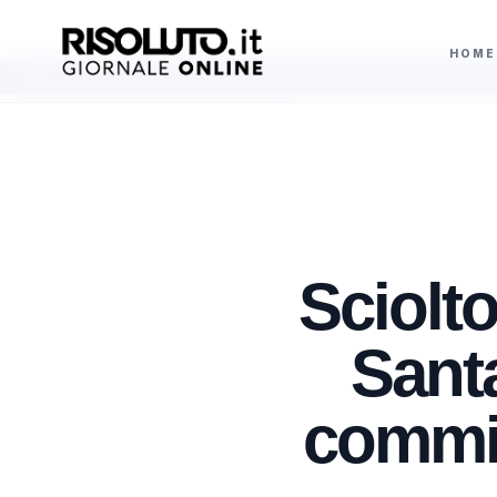
HOME
ospedale Niguarda
Truffa del finto carabiniere a Sciacca, anziana consegna
AGGIORNAMENTI
Sciolto
Sant
commis