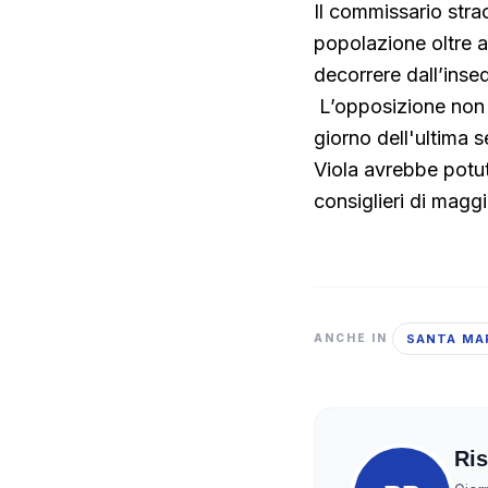
Il commissario stra
popolazione oltre a
decorrere dall’inse
L’opposizione non h
giorno dell'ultima 
Viola avrebbe potut
consiglieri di maggi
SANTA MA
ANCHE IN
Ris