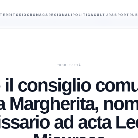
TERRITORIO
CRONACA
REGIONALI
POLITICA
CULTURA
SPORT
RUB
 gioielli e contanti per 85 mila euro
Pellacani e Pizzini conquistano l'oro 
 il consiglio com
a Margherita, nom
sario ad acta L