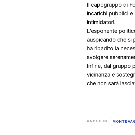
Il capogruppo di Fo
incarichi pubblici e
intimidatori.
L’esponente politic
auspicando che si po
ha ribadito la nece
svolgere serenamen
Infine, dal gruppo p
vicinanza e sosteg
che non sarà lascia
MONTEVA
ANCHE IN