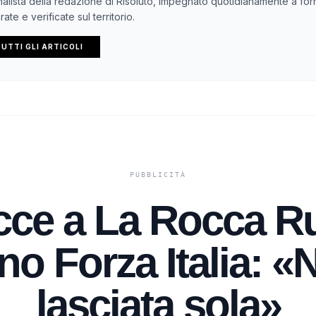
nalista della redazione di Risoluto, impegnato quotidianamente a forn
ate e verificate sul territorio.
UTTI GLI ARTICOLI
ce a La Rocca R
ino Forza Italia: «
lasciata sola»