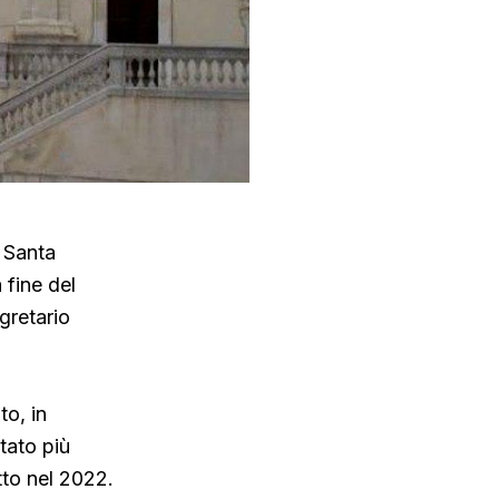
i Santa
 fine del
gretario
to, in
tato più
tto nel 2022.