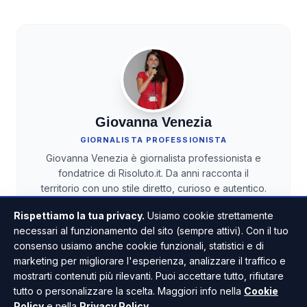
Giovanna Venezia
GIORNALISTA PROFESSIONISTA
Giovanna Venezia è giornalista professionista e
fondatrice di Risoluto.it. Da anni racconta il
territorio con uno stile diretto, curioso e autentico.
Disordinata e caotica per sua stessa ammissione,
Rispettiamo la tua privacy.
Usiamo cookie strettamente
non ama mai programmare nulla.
necessari al funzionamento del sito (sempre attivi). Con il tuo
consenso usiamo anche cookie funzionali, statistici e di
marketing per migliorare l'esperienza, analizzare il traffico e
mostrarti contenuti più rilevanti. Puoi accettare tutto, rifiutare
TUTTI GLI ARTICOLI
tutto o personalizzare la scelta. Maggiori info nella
Cookie
Policy
e nella
Privacy Policy
.