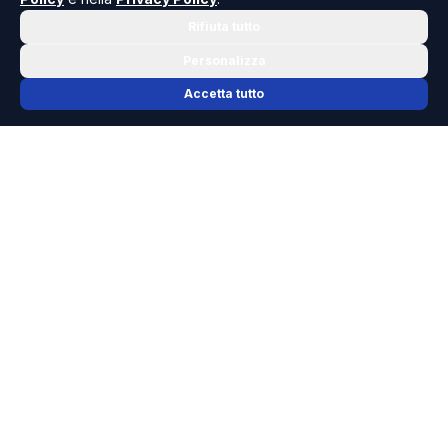
Rifiuta tutto
Personalizza
Accetta tutto
📬 NEWSLETTER RISOLUTO
Le notizie che contano, ogni mattina
nella tua casella.
Niente spam, solo cronaca, politica e cultura della Sicilia che
dovresti conoscere.
ISCRIVITI GRATIS