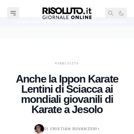
nferma il boicottaggio dei tornei Fifa e dichiara condizioni non soddisfatte
Anche la Ippon Karate
Lentini di Sciacca ai
mondiali giovanili di
Karate a Jesolo
DI CRISTIAN RUVANZERI
•