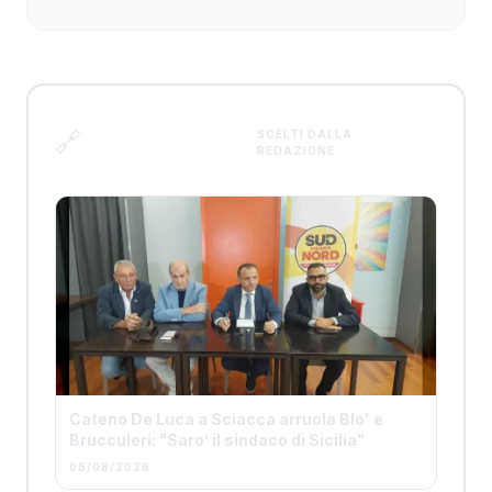
Articoli
🔗
SCELTI DALLA
REDAZIONE
correlati
Cateno De Luca a Sciacca arruola Blo' e
Brucculeri: "Saro’ il sindaco di Sicilia"
06/08/2026