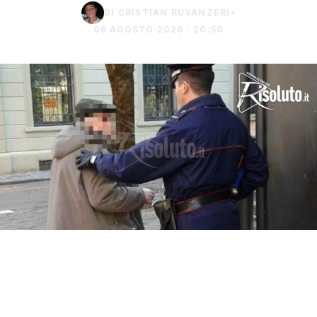
DI CRISTIAN RUVANZERI
•
06 AGOSTO 2026 · 20:50
Una donna di 77 anni di Sciacca è stata
vittima della truffa del finto carabiniere,
raggiro che le è costato gioielli e denaro