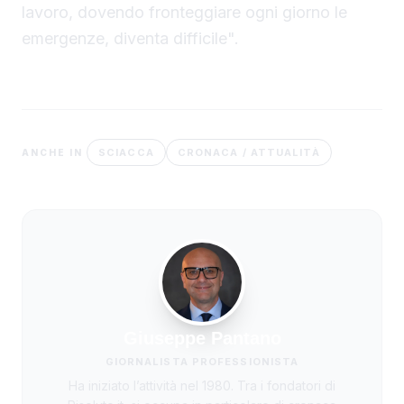
lavoro, dovendo fronteggiare ogni giorno le
emergenze, diventa difficile".
SCIACCA
CRONACA / ATTUALITÀ
ANCHE IN
Giuseppe Pantano
GIORNALISTA PROFESSIONISTA
Ha iniziato l’attività nel 1980. Tra i fondatori di