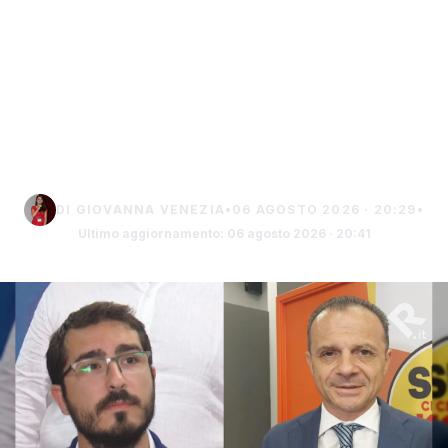
Termine a De Luca:
«Definire Sciacca un
“letamaio urbano” è un
insulto ai saccensi»
DI GIOVANNA VENEZIA
•
06 AGOSTO 2026 · 20:29
•
Ultimo aggiornamento: 06 agosto 2026 · 20:41