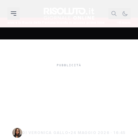
la Fortuna trionfa in access prime time
Il mondo dell'informazione si reinv
Concorso Mixology
Sciacca, chiusura di
successo per il
DescoSicano 2026
DI VERONICA GALLO
•
24 MAGGIO 2026 · 16:45