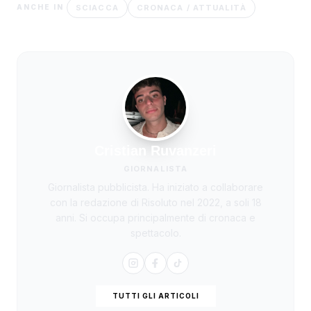
SCIACCA
CRONACA / ATTUALITÀ
ANCHE IN
Cristian Ruvanzeri
GIORNALISTA
Giornalista pubblicista. Ha iniziato a collaborare
con la redazione di Risoluto nel 2022, a soli 18
anni. Si occupa principalmente di cronaca e
spettacolo.
TUTTI GLI ARTICOLI