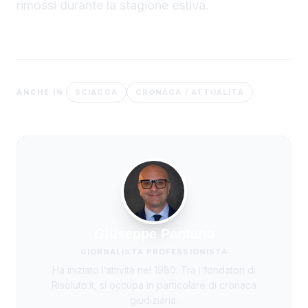
rimossi durante la stagione estiva.
SCIACCA
CRONACA / ATTUALITÀ
ANCHE IN
Giuseppe Pantano
GIORNALISTA PROFESSIONISTA
Ha iniziato l’attività nel 1980. Tra i fondatori di
Risoluto.it, si occupa in particolare di cronaca
giudiziaria.