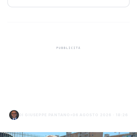
Gli amministratori di
condominio: "La zona
alta della Perriera resta a
secco" (video)
DI GIUSEPPE PANTANO
•
06 AGOSTO 2026 · 18:26