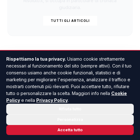
Risoluto.it, si occupa in particolare di cronaca
giudiziaria.
TUTTI GLI ARTICOLI
Rispettiamo la tua privacy.
Usiamo cookie strettamente
necessari al funzionamento del sito (sempre attivi). Con il tuo
consenso usiamo anche cookie funzionali, statistici e di
marketing per migliorare l'esperienza, analizzare il traffico e
mostrarti contenuti più rilevanti. Puoi accettare tutto, rifiutare
Incendi, Menfi unica
tutto o personalizzare la scelta. Maggiori info nella
Cookie
Policy
e nella
Privacy Policy
.
località dell’Agrigentino
Rifiuta tutto
tra i progetti finanziati
Personalizza
dalla Regione
Accetta tutto