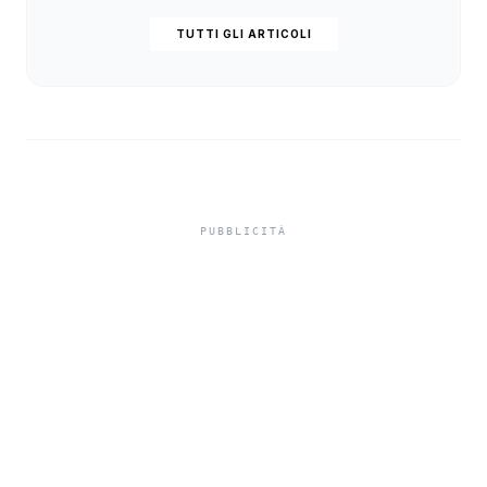
TUTTI GLI ARTICOLI
Truffa del finto
carabiniere a Sciacca,
anziana consegna gioielli
e contanti per 85 mila
euro