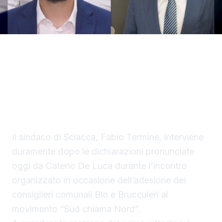
Il sindaco replica alle dichiarazioni del
deputato regionale e critica i consiglieri Blo
e Brucculeri: «Non si fa opposizione
attaccando un’intera comunità». Dura presa
di posizione anche di Controcorrente
Il sindaco di Sciacca, Fabio Termine, interviene
duramente dopo le dichiarazioni pronunciate
oggi da Cateno De Luca durante l’incontro
organizzato in occasione dell’adesione dei
consiglieri comunali Blo e Brucculeri al
movimento “Sud chiama Nord”.