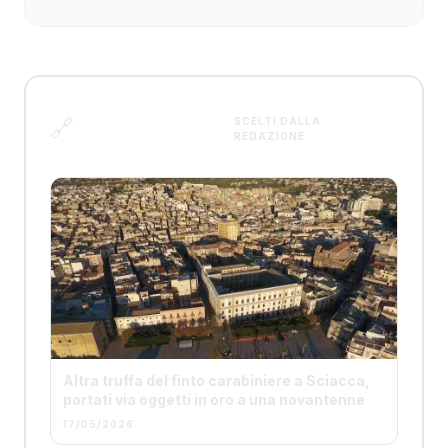
Articoli
🔗
SCELTI DALLA
REDAZIONE
correlati
Altra truffa del finto carabiniere a Sciacca,
portati via oggetti in oro a una novantenne
17/05/2026