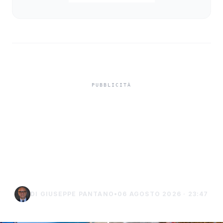
Ombrelloni piantati sulla
spiaggia e ganci di ferro
pericolosi per i bagnanti,
a Menfi i primi sequestri
DI GIUSEPPE PANTANO
•
06 AGOSTO 2026 · 23:47