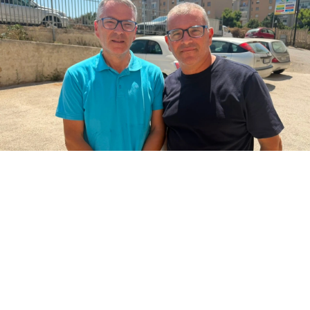
La pressione non sarà adeguata, le perdite
idriche certo non aiutano, ma gli
amministratori di condominio di Sciacca
conoscono meglio le conseguenze più che le
cause: la zona alta della Perriera, con via
delle Azalee e via Anna Frank, resta a secco.
▶ Short