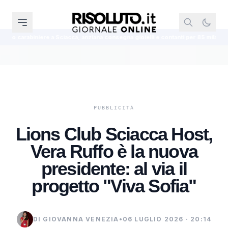
acca, anziana consegna gioielli e contanti per 85 mila euro
Pellacani e Piz
Lions Club Sciacca Host,
Vera Ruffo è la nuova
presidente: al via il
progetto "Viva Sofia"
DI GIOVANNA VENEZIA
•
06 LUGLIO 2026 · 20:14