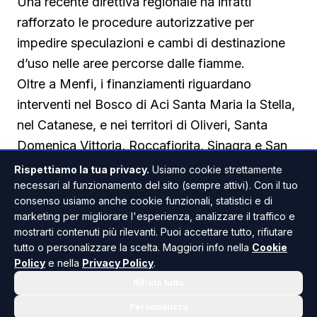
Una recente direttiva regionale ha infatti
rafforzato le procedure autorizzative per
impedire speculazioni e cambi di destinazione
d’uso nelle aree percorse dalle fiamme.
Oltre a Menfi, i finanziamenti riguardano
interventi nel Bosco di Aci Santa Maria la Stella,
nel Catanese, e nei territori di Oliveri, Santa
Domenica Vittoria, Roccafiorita, Sinagra e San
Marco d’Alunzio, nel Messinese. Altri progetti
Rispettiamo la tua privacy.
Usiamo cookie strettamente
sono previsti a Misilmeri, Salemi, Sortino,
necessari al funzionamento del sito (sempre attivi). Con il tuo
consenso usiamo anche cookie funzionali, statistici e di
Carlentini, Bronte, Mazzarino, Chiaramonte Gulfi
marketing per migliorare l'esperienza, analizzare il traffico e
e nel territorio di Enna
mostrarti contenuti più rilevanti. Puoi accettare tutto, rifiutare
tutto o personalizzare la scelta. Maggiori info nella
Cookie
Policy
e nella
Privacy Policy
.
Rifiuta tutto
Personalizza
MENFI
CRONACA / ATTUALITÀ
ANCHE IN