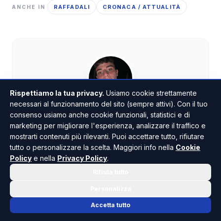
RAFFADALI
CRONACA / ATTUALITÀ
ANCHE IN
Rispettiamo la tua privacy.
Usiamo cookie strettamente
necessari al funzionamento del sito (sempre attivi). Con il tuo
Cristian Ruvanzeri
consenso usiamo anche cookie funzionali, statistici e di
GIORNALISTA
marketing per migliorare l'esperienza, analizzare il traffico e
Giornalista pubblicista. Ha iniziato a collaborare
mostrarti contenuti più rilevanti. Puoi accettare tutto, rifiutare
con la redazione di Risoluto nel 2022, a soli 18
tutto o personalizzare la scelta. Maggiori info nella
Cookie
anni. Si occupa principalmente di cronaca e
Policy
e nella
Privacy Policy
.
spettacolo.
Rifiuta tutto
Personalizza
Accetta tutto
TUTTI GLI ARTICOLI