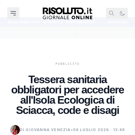
e la replica di Landini alla Meloni
Automobilista 70enne investe sei cicli
Tessera sanitaria
obbligatori per accedere
all'Isola Ecologica di
Sciacca, code e disagi
DI GIOVANNA VENEZIA
•
06 LUGLIO 2026 · 13:49