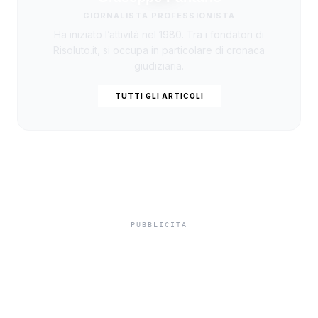
GIORNALISTA PROFESSIONISTA
Ha iniziato l’attività nel 1980. Tra i fondatori di
Risoluto.it, si occupa in particolare di cronaca
giudiziaria.
TUTTI GLI ARTICOLI
Misiliscemi, sorpreso
mentre incendia un
terreno: denunciato un