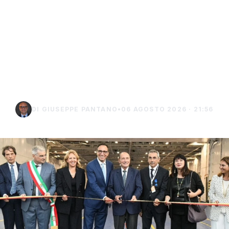
Isole minori, Schifani al
viaggio inaugurale del
traghetto della Regione
tra Porto Empedocle e
Lampedusa
DI GIUSEPPE PANTANO
•
06 AGOSTO 2026 · 21:56