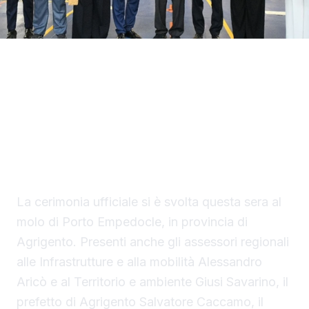
Con il taglio del nastro inaugurale da parte
del presidente Renato Schifani, è
ufficialmente operativo il Costanza I di
Sicilia, il primo traghetto di proprietà della
Regione Siciliana.
La cerimonia ufficiale si è svolta questa sera al
molo di Porto Empedocle, in provincia di
Agrigento. Presenti anche gli assessori regionali
alle Infrastrutture e alla mobilità Alessandro
Aricò e al Territorio e ambiente Giusi Savarino,
il
prefetto di Agrigento Salvatore Caccamo, il