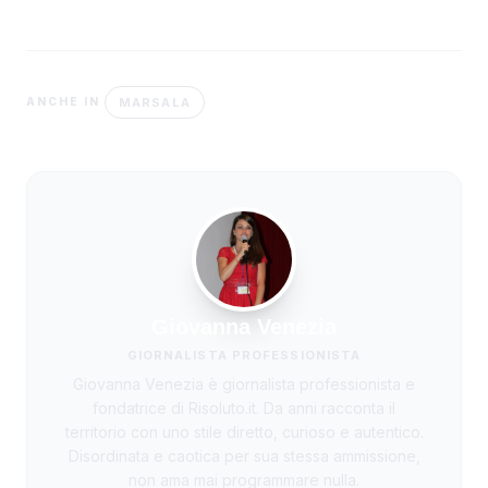
MARSALA
ANCHE IN
Giovanna Venezia
GIORNALISTA PROFESSIONISTA
Giovanna Venezia è giornalista professionista e
fondatrice di Risoluto.it. Da anni racconta il
territorio con uno stile diretto, curioso e autentico.
Disordinata e caotica per sua stessa ammissione,
non ama mai programmare nulla.