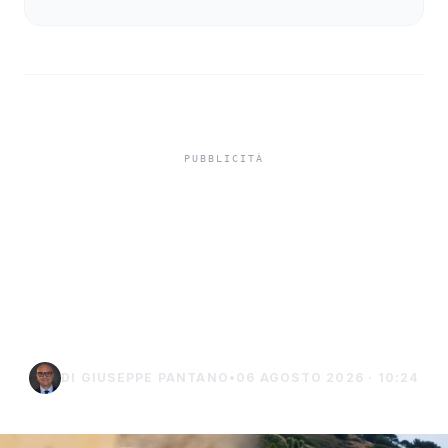
Niente ombrelloni con
struttura fissa in spiaggia,
controlli a Sciacca e
Menfi
DI GIUSEPPE PANTANO
•
06 AGOSTO 2026 · 10:24