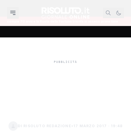
 e la Ruota della Fortuna trionfa in access prime time
Il mondo dell'infor
Esperienze formative e
lavorative per i disabiliti,
progetto di inclusione del
Comune
DI RISOLUTO REDAZIONE
•
17 MARZO 2017 · 19:48