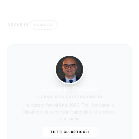
SCIACCA
ANCHE IN
Giuseppe Pantano
GIORNALISTA PROFESSIONISTA
Ha iniziato l’attività nel 1980. Tra i fondatori di
Risoluto.it, si occupa in particolare di cronaca
giudiziaria.
TUTTI GLI ARTICOLI