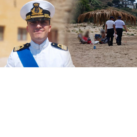
Il Circomare di Sciacca con il nuovo
comandante, il tenente di vascello Matteo
Maria Rodio, ha avviato una serie di controlli,
lungo il litorale di competenza, finalizzati ad
evitare la collocazione di ombrelloni con
struttura fissa che non vengono rimossi