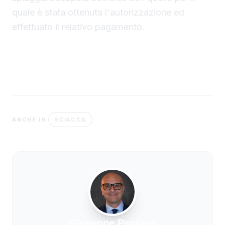
quale è stata ottenuta l'autorizzazione ed
effettuato il relativo pagamento.
SCIACCA
ANCHE IN
Giuseppe Pantano