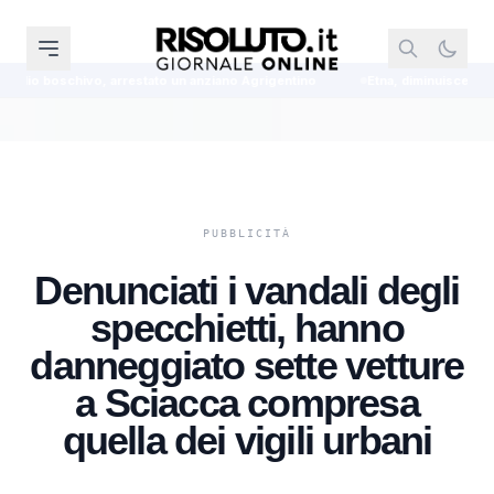
ato un anziano Agrigentino
Etna, diminuisce l'intensità dell'eruzione ma r
Denunciati i vandali degli
specchietti, hanno
danneggiato sette vetture
a Sciacca compresa
quella dei vigili urbani