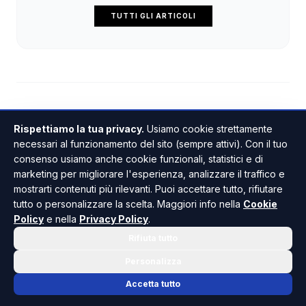
TUTTI GLI ARTICOLI
Rispettiamo la tua privacy.
Usiamo cookie strettamente
necessari al funzionamento del sito (sempre attivi). Con il tuo
consenso usiamo anche cookie funzionali, statistici e di
Restituiti durante la notte
marketing per migliorare l'esperienza, analizzare il traffico e
mostrarti contenuti più rilevanti. Puoi accettare tutto, rifiutare
i tre sup che erano stati
tutto o personalizzare la scelta. Maggiori info nella
Cookie
rubati a Sciaccamare
Policy
e nella
Privacy Policy
.
Rifiuta tutto
Personalizza
DI GIUSEPPE PANTANO
•
22 LUGLIO 2026 · 18:19
Accetta tutto