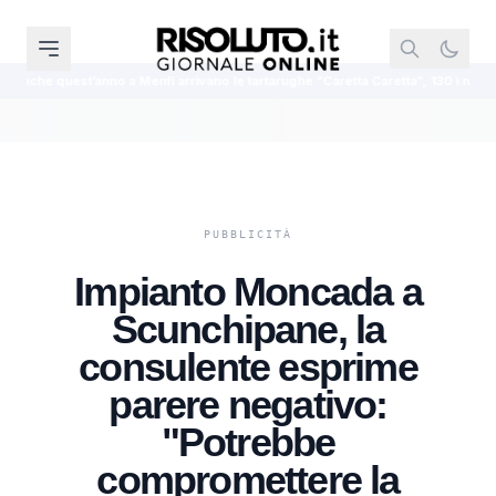
 arrivano le tartarughe “Caretta Caretta”, 130 i nidi in Sicilia
Darderi ri
Impianto Moncada a
Scunchipane, la
consulente esprime
parere negativo:
"Potrebbe
compromettere la