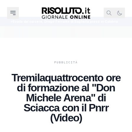
arcere, Drago Ferrante di Bagheria preso in Calabria
Nuovo Codice della 
Tremilaquattrocento ore
di formazione al "Don
Michele Arena" di
Sciacca con il Pnrr
(Video)