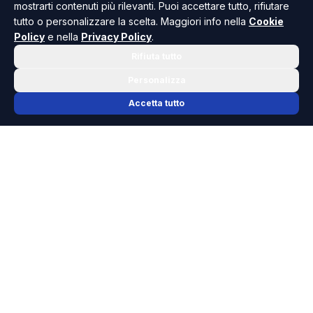
mostrarti contenuti più rilevanti. Puoi accettare tutto, rifiutare
tutto o personalizzare la scelta. Maggiori info nella
Cookie
Policy
e nella
Privacy Policy
.
Rifiuta tutto
Personalizza
Accetta tutto
📬 NEWSLETTER RISOLUTO
Le notizie che contano, ogni mattina
nella tua casella.
Niente spam, solo cronaca, politica e cultura della Sicilia che
dovresti conoscere.