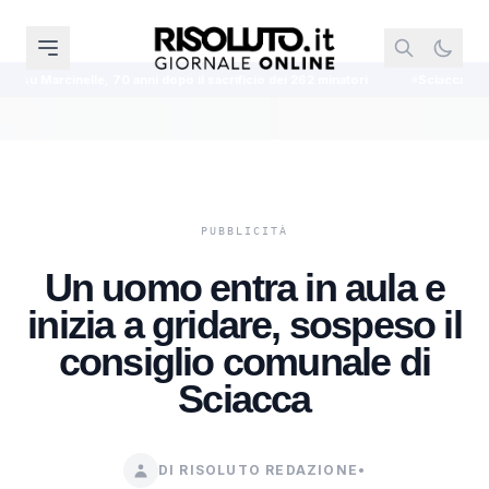
nni dopo il sacrificio dei 262 minatori
Sciacca, la Banca del Sangue Cordo
Un uomo entra in aula e
inizia a gridare, sospeso il
consiglio comunale di
Sciacca
DI RISOLUTO REDAZIONE
•