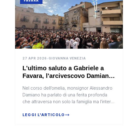
FAVARA
27 APR 2026
•
GIOVANNA VENEZIA
L'ultimo saluto a Gabriele a
Favara, l'arcivescovo Damiano:
"Restate umani"
Nel corso dell’omelia, monsignor Alessandro
Damiano ha parlato di una ferita profonda
che attraversa non solo la famiglia ma l’intera
collettività, richiamando tutti a non perdere il
senso dell’umanità
LEGGI L'ARTICOLO