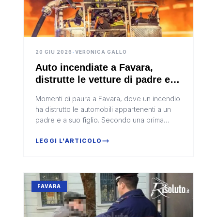
20 GIU 2026
•
VERONICA GALLO
Auto incendiate a Favara,
distrutte le vetture di padre e
figlio
Momenti di paura a Favara, dove un incendio
ha distrutto le automobili appartenenti a un
padre e a suo figlio. Secondo una prima
ricostruzione, le fiamme sarebbero state
provocate dal lancio di una bo...
LEGGI L'ARTICOLO
FAVARA