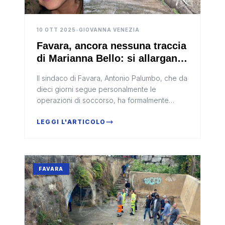
10 OTT 2025
•
GIOVANNA VENEZIA
Favara, ancora nessuna traccia
di Marianna Bello: si allargano
le ricerche
Il sindaco di Favara, Antonio Palumbo, che da
dieci giorni segue personalmente le
operazioni di soccorso, ha formalmente
richiesto il riconoscimento dello stato di
calamità
LEGGI L'ARTICOLO
FAVARA