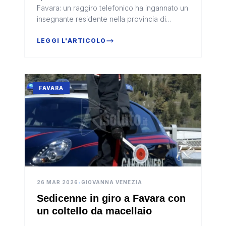
Favara: un raggiro telefonico ha ingannato un
insegnante residente nella provincia di
Agrigento.
LEGGI L'ARTICOLO
FAVARA
26 MAR 2026
•
GIOVANNA VENEZIA
Sedicenne in giro a Favara con
un coltello da macellaio