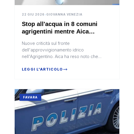
22 GIU 2026
•
GIOVANNA VENEZIA
Stop all'acqua in 8 comuni
agrigentini mentre Aica
contesta il caso delle portate di
Nuove criticità sul fronte
Siciliacque
dell'approvvigionamento idrico
nell'Agrigentino. Aica ha reso noto che
Siciliacque interromperà dalle 8:30 di martedì
23 giugno l'esercizio dell'acquedotto Favara
LEGGI L'ARTICOLO
di Burgio...
FAVARA