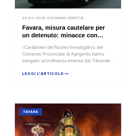
20 GIU 2026
•
GIOVANNA VENEZIA
Favara, misura cautelare per
un detenuto: minacce con
metodo mafioso per recuperare
I Carabinieri del Nucleo Investigativo del
6 mila euro legati a un omicidio
Comando Provinciale di Agrigento hanno
mai eseguito
eseguito un’ordinanza emessa dal Tribunale
di Palermo – Sezione per il Riesame dei
provvedimenti restrittivi della lib...
LEGGI L'ARTICOLO
FAVARA