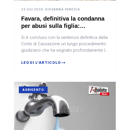
23 GIU 2026
•
GIOVANNA VENEZIA
Favara, definitiva la condanna
per abusi sulla figlia:
netturbino sessantenne
Si è concluso con la sentenza definitiva della
trasferito in carcere
Corte di Cassazione un lungo procedimento
giudiziario che ha segnato profondamente la
comunità di Favara. I giudici hanno
confermato la pena di 7 anni e...
LEGGI L'ARTICOLO
AGRIGENTO