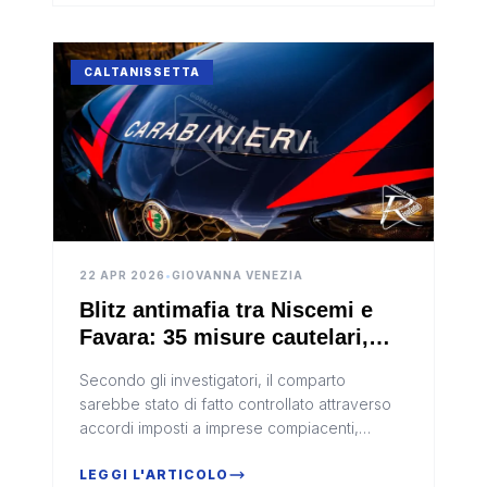
CALTANISSETTA
22 APR 2026
•
GIOVANNA VENEZIA
Blitz antimafia tra Niscemi e
Favara: 35 misure cautelari,
clan infiltrato nel business
Secondo gli investigatori, il comparto
degli oli esausti
sarebbe stato di fatto controllato attraverso
accordi imposti a imprese compiacenti,
creando una posizione dominante nel
mercato.
LEGGI L'ARTICOLO