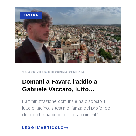
FAVARA
26 APR 2026
•
GIOVANNA VENEZIA
Domani a Favara l'addio a
Gabriele Vaccaro, lutto
cittadino e attese tante persone
L’amministrazione comunale ha disposto il
per il giovane ucciso a Pavia
lutto cittadino, a testimonianza del profondo
dolore che ha colpito l’intera comunità
LEGGI L'ARTICOLO