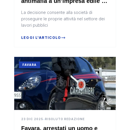
antimafia a un’impresa edile di
Favara
La decisione consente alla società di
proseguire le proprie attività nel settore dei
lavori pubblici
LEGGI L'ARTICOLO
FAVARA
23 DIC 2025
•
RISOLUTO REDAZIONE
Favara, arrestati un uomo e