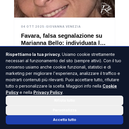
04 OTT 2025
•
GIOVANNA VENEZIA
Favara, falsa segnalazione su
Marianna Bello: individuata la
donna che ha chiamato il 112
La persona che ha effettuato la telefonata è
Rispettiamo la tua privacy.
Usiamo cookie strettamente
stata identificata dalla polizia di Stato durante
necessari al funzionamento del sito (sempre attivi). Con il tuo
i controlli per l’ordine pubblico a Favara
consenso usiamo anche cookie funzionali, statistici e di
marketing per migliorare l'esperienza, analizzare il traffico e
LEGGI L'ARTICOLO
mostrarti contenuti più rilevanti. Puoi accettare tutto, rifiutare
tutto o personalizzare la scelta. Maggiori info nella
Cookie
Policy
e nella
Privacy Policy
.
Rifiuta tutto
FAVARA
Personalizza
Accetta tutto