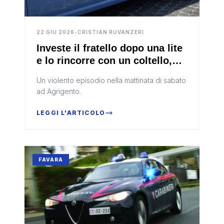
22 GIU 2026
•
CRISTIAN RUVANZERI
Investe il fratello dopo una lite
e lo rincorre con un coltello,
denunciato a Favara
Un violento episodio nella mattinata di sabato
ad Agrigento.
LEGGI L'ARTICOLO
FAVARA