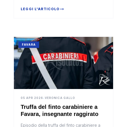
LEGGI L'ARTICOLO
FAVARA
05 APR 2026
•
VERONICA GALLO
Truffa del finto carabiniere a
Favara, insegnante raggirato
Episodio della truffa del finto carabiniere a