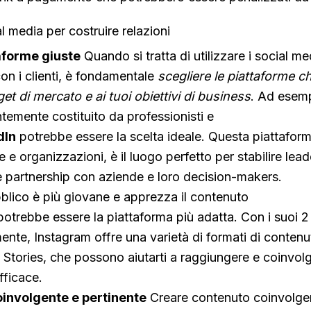
al media per costruire relazioni
taforme giuste
Quando si tratta di utilizzare i social me
con i clienti, è fondamentale
scegliere le piattaforme c
get di mercato e ai tuoi obiettivi di business
. Ad esemp
temente costituito da professionisti e
dIn
potrebbe essere la scelta ideale. Questa piattaform
e e organizzazioni, è il luogo perfetto per stabilire lead
e partnership con aziende e loro decision-makers.
bblico è più giovane e apprezza il contenuto
otrebbe essere la piattaforma più adatta. Con i suoi 2 m
lmente, Instagram offre una varietà di formati di conten
e Stories, che possono aiutarti a raggiungere e coinvolg
fficace.
involgente e pertinente
Creare contenuto coinvolge