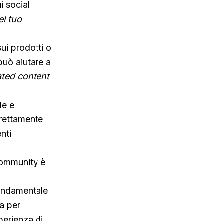
i social
el tuo
sui prodotti o
può aiutare a
ted content
le e
irettamente
nti
community è
 fondamentale
ia per
perienza di