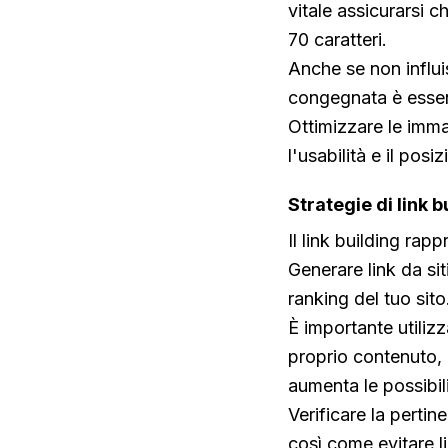
vitale assicurarsi c
70 caratteri.
Anche se non influ
congegnata è essenz
Ottimizzare le immag
l'usabilità e il pos
Strategie di link b
Il link building ra
Generare link da sit
ranking del tuo sito
È importante utilizz
proprio contenuto, 
aumenta le possibilit
Verificare la pertin
così come evitare 