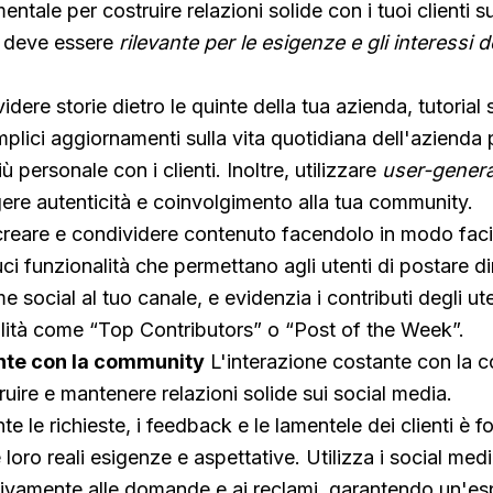
ntale per costruire relazioni solide con i tuoi clienti su
o deve essere
rilevante per le esigenze e gli interessi d
ere storie dietro le quinte della tua azienda, tutorial 
mplici aggiornamenti sulla vita quotidiana dell'azienda 
 personale con i clienti. Inoltre, utilizzare
user-genera
re autenticità e coinvolgimento alla tua community.
 creare e condividere contenuto facendolo in modo faci
uci funzionalità che permettano agli utenti di postare d
me social al tuo canale, e evidenzia i contributi degli ute
alità come “Top Contributors” o “Post of the Week”.
nte con la community
L'interazione costante con la 
ruire e mantenere relazioni solide sui social media.
te le richieste, i feedback e le lamentele dei clienti è
loro reali esigenze e aspettative. Utilizza i social med
ivamente alle domande e ai reclami, garantendo un'es