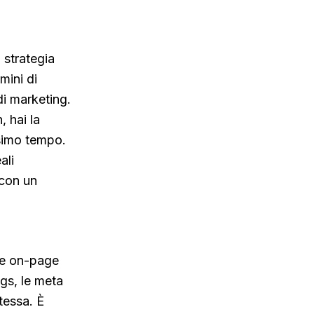
i strategia
mini di
 di marketing.
h
, hai la
ssimo tempo.
ali
 con un
one on-page
ags, le meta
stessa. È