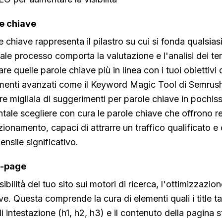
le chiave
le chiave rappresenta il pilastro su cui si fonda qualsias
le processo comporta la valutazione e l'analisi dei ter
are quelle parole chiave più in linea con i tuoi obiettivi
menti avanzati come il
Keyword Magic Tool di Semrus
rire migliaia di suggerimenti per parole chiave in pochi
tale scegliere con cura le parole chiave che offrono re
zionamento, capaci di attrarre un traffico qualificato e
nsile significativo.
n-page
sibilità del tuo sito sui motori di ricerca, l'ottimizzazi
ve. Questa comprende la cura di elementi quali i title t
di intestazione (h1, h2, h3) e il contenuto della pagina 