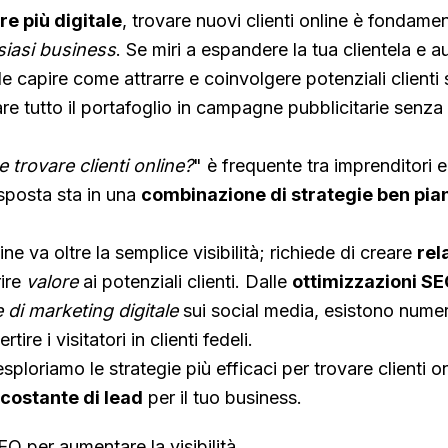
 più digitale
, trovare nuovi clienti online è fondame
siasi business
. Se miri a espandere la tua clientela e 
e capire come attrarre e coinvolgere potenziali clienti 
are tutto il portafoglio in campagne pubblicitarie senza
trovare clienti online?
" è frequente tra imprenditori e
isposta sta in una
combinazione di strategie ben pian
ine va oltre la semplice visibilità; richiede di creare
rel
rire
valore
ai potenziali clienti. Dalle
ottimizzazioni S
di marketing digitale
sui social media, esistono nume
ire i visitatori in clienti fedeli.
esploriamo le strategie più efficaci per trovare clienti o
 costante di lead
per il tuo business.
EO per aumentare la visibilità