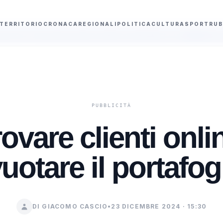
TERRITORIO
CRONACA
REGIONALI
POLITICA
CULTURA
SPORT
RUB
ei tornei Fifa e dichiara condizioni non soddisfatte
Controlli nelle aree
ovare clienti onli
uotare il portafog
DI GIACOMO CASCIO
•
23 DICEMBRE 2024 · 15:30