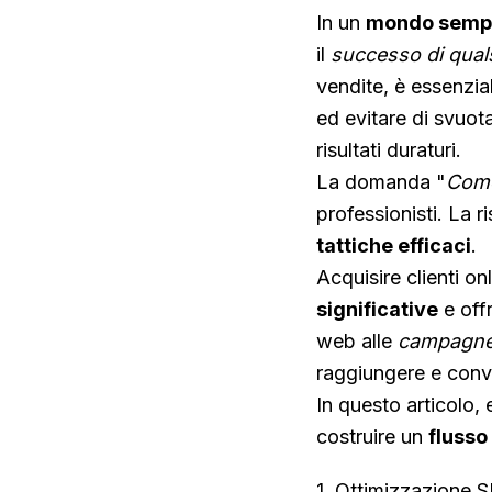
In un
mondo sempre
il
successo di qual
vendite, è essenzial
ed evitare di svuot
risultati duraturi.
La domanda "
Come 
professionisti. La r
tattiche efficaci
.
Acquisire clienti onl
significative
e off
web alle
campagne 
raggiungere e convert
In questo articolo, 
costruire un
flusso
1. Ottimizzazione S