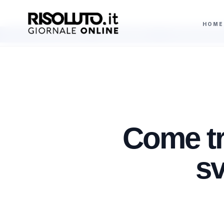
HOME
getto siciliano per i neonati prematuri
La Uefa conferma il boicottaggio d
AGGIORNAMENTI
Come tr
sv