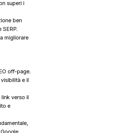
on superi i
zione ben
le SERP.
 a migliorare
SEO off-page.
sibilità e il
link verso il
ito e
fondamentale,
 Google.