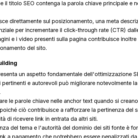
he il titolo SEO contenga la parola chiave principale e n
isce direttamente sul posizionamento, una meta descri
iale per incrementare il click-through rate (CTR) dal
ini e i video presenti sulla pagina contribuisce inoltre
izionamento del sito.
uilding
ppresenta un aspetto fondamentale dell'ottimizzazione 
i pertinenti e autorevoli può migliorare notevolmente la vi
.
are le parole chiave nelle anchor text quando si creano 
poiché ciò contribuisce a rafforzare la pertinenza del s
à di ricevere link in entrata da altri siti.
enza del tema e l'autorità del dominio dei siti fonte è 
link a pagamento che potrebbero essere penalizzati da