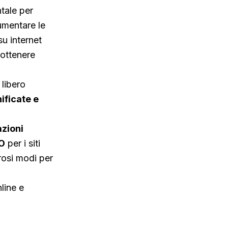
ntale per
aumentare le
su internet
 ottenere
 libero
ificate e
azioni
EO
per i siti
rosi modi per
nline e