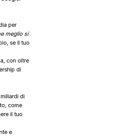
dia per
he meglio si
io, se il tuo
a, con oltre
ership di
iliardi di
uto, come
ere il tuo
nte e