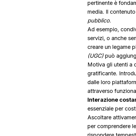
pertinente è fondame
media. Il contenut
pubblico
.
Ad esempio, condivid
servizi, o anche se
creare un legame più
(UGC)
può aggiunge
Motiva gli utenti a
gratificante. Introd
dalle loro piattafor
attraverso funzion
Interazione costa
essenziale per cost
Ascoltare attivamen
per comprendere le 
rispondere tempest