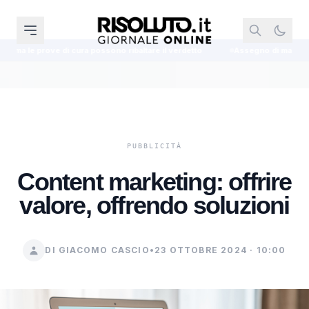
ura possono ribaltare il verdetto
Assegno di mantenimento, la Cassazio
Content marketing: offrire
valore, offrendo soluzioni
DI GIACOMO CASCIO
•
23 OTTOBRE 2024 · 10:00