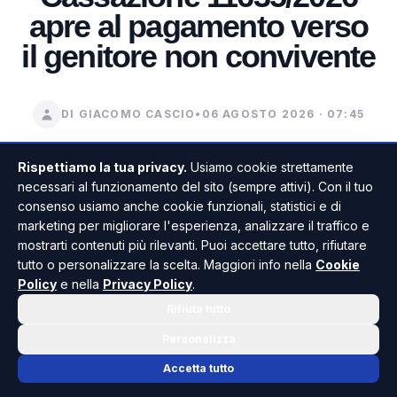
apre al pagamento verso
il genitore non convivente
DI GIACOMO CASCIO
•
06 AGOSTO 2026 · 07:45
Rispettiamo la tua privacy.
Usiamo cookie strettamente
necessari al funzionamento del sito (sempre attivi). Con il tuo
consenso usiamo anche cookie funzionali, statistici e di
marketing per migliorare l'esperienza, analizzare il traffico e
mostrarti contenuti più rilevanti. Puoi accettare tutto, rifiutare
tutto o personalizzare la scelta. Maggiori info nella
Cookie
Policy
e nella
Privacy Policy
.
Rifiuta tutto
Personalizza
Accetta tutto