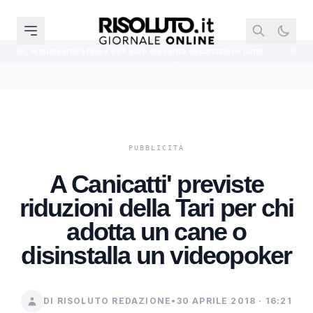
riva fino a 665 euro ma senza decurtazione punti
“Violenza sessuale in p
A Canicatti' previste
riduzioni della Tari per chi
adotta un cane o
disinstalla un videopoker
DI RISOLUTO REDAZIONE
•
30 APRILE 2018 · 16:21