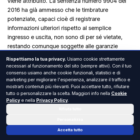
viene attribuito. La sentenza numero 9904 del
2016 ha già ammesso che le timbrature
potenziate, capaci cioè di registrare
informazioni ulteriori rispetto al semplice
ingresso e uscita, non sono di per sé vietate,
restando comunque soggette alle garanzie
dell'articolo 4. Diverso, invece, il caso deciso
Rispettiamo la tua privacy.
Usiamo cookie strettamente
con la sentenza numero 19922 del 2016, relativa
necessari al funzionamento del sito (sempre attivi). Con il tuo
consenso usiamo anche cookie funzionali, statistici e di
a un sistema GPS installato su veicoli aziendali
marketing per migliorare l'esperienza, analizzare il traffico e
con localizzazione costante, ritenuto un'ipotesi
mostrarti contenuti più rilevanti. Puoi accettare tutto, rifiutare
di monitoraggio continuo e, quindi,
tutto o personalizzare la scelta. Maggiori info nella
Cookie
incompatibile con la disciplina sui controlli a
Policy
e nella
Privacy Policy
.
distanza.
Rifiuta tutto
Personalizza
Il consenso informato e l'intesa sindacale
Accetta tutto
rafforzano la legittimità dell'uso