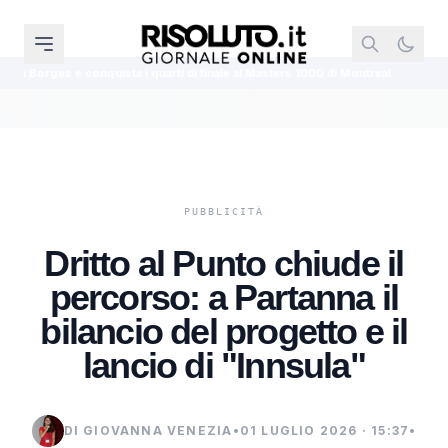
i quarti di finale al Masters 1000 di Montreal
Gibellina, venti opere di 
Dritto al Punto chiude il
percorso: a Partanna il
bilancio del progetto e il
lancio di "Innsula"
DI GIOVANNA VENEZIA
•
01 LUGLIO 2026 · 15:37
•