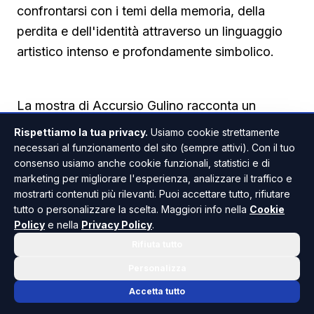
confrontarsi con i temi della memoria, della
perdita e dell'identità attraverso un linguaggio
artistico intenso e profondamente simbolico.
La mostra di Accursio Gulino racconta un
presente tra memoria e macerie
Rispettiamo la tua privacy.
Usiamo cookie strettamente
necessari al funzionamento del sito (sempre attivi). Con il tuo
consenso usiamo anche cookie funzionali, statistici e di
Il percorso espositivo conduce il visitatore in un
marketing per migliorare l'esperienza, analizzare il traffico e
universo popolato da mostri, robot e minotauri
mostrarti contenuti più rilevanti. Puoi accettare tutto, rifiutare
tutto o personalizzare la scelta. Maggiori info nella
Cookie
che occupano la navata della chiesa, mentre
Policy
e nella
Privacy Policy
.
nella sala interna prendono forma grandi figure
Rifiuta tutto
nere dalle sembianze deformate. Sono immagini
Personalizza
che evocano un mondo contemporaneo in crisi,
Accetta tutto
dove l'essere umano appare sempre più