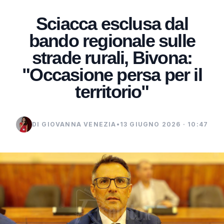
Sciacca esclusa dal
bando regionale sulle
strade rurali, Bivona:
"Occasione persa per il
territorio"
DI GIOVANNA VENEZIA
•
13 GIUGNO 2026 · 10:47