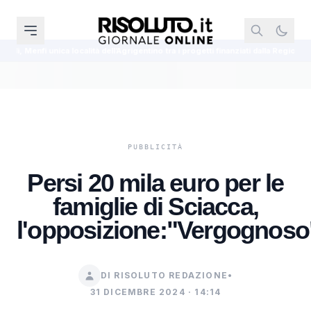
località dell’Agrigentino tra i progetti finanziati dalla Regione
Cinque agen
Persi 20 mila euro per le
famiglie di Sciacca,
l'opposizione:"Vergognoso
DI RISOLUTO REDAZIONE
•
31 DICEMBRE 2024 · 14:14