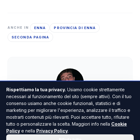
ENNA
PROVINCIA DI ENNA
ANCHE IN
SECONDA PAGINA
Rispettiamo la tua privacy.
Usiamo cookie strettamente
necessari al funzionamento del sito (sempre attivi). Con il tuo
Cristian Ruvanzeri
consenso usiamo anche cookie funzionali, statistici e di
GIORNALISTA
marketing per migliorare l'esperienza, analizzare il traffico e
mostrarti contenuti più rilevanti. Puoi accettare tutto, rifiutare
Giornalista pubblicista. Ha iniziato a collaborare
tutto o personalizzare la scelta. Maggiori info nella
Cookie
con la redazione di Risoluto nel 2022, a soli 18
Policy
e nella
Privacy Policy
.
anni. Si occupa principalmente di cronaca e
spettacolo.
Rifiuta tutto