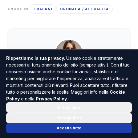
TRAPANI
CRONACA / ATTUALITÀ
ANCHE IN
Rispettiamo la tua privacy.
Usiamo cookie strettamente
necessari al funzionamento del sito (sempre attivi). Con il tuo
consenso usiamo anche cookie funzionali, statistici e di
Veronica Gallo
marketing per migliorare l'esperienza, analizzare il traffico e
CONTENT EDITOR
mostrarti contenuti più rilevanti. Puoi accettare tutto, rifiutare
Digital Marketing Expert e Content Editor. Il suo
tutto o personalizzare la scelta. Maggiori info nella
Cookie
lavoro si divide tra la creazione di strategie digitali
Policy
e nella
Privacy Policy
.
orientate ai risultati e la scrittura di contenuti
Rifiuta tutto
editoriali. Crede nel valore dell’informazione
chiara, strategica e ben raccontata.
Personalizza
Accetta tutto