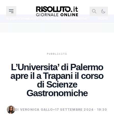
ttore: “Gli agricoltori sono lasciati soli”
Canicattì, titolare di una taba
L’Universita’ di Palermo
apre il a Trapani il corso
di Scienze
Gastronomiche
DI VERONICA GALLO
•
17 SETTEMBRE 2024 · 19:30