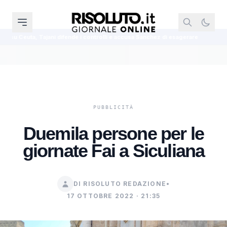
difende i controlli e accusa Sanchez di esagerare
Diana Bianchedi nomina
Duemila persone per le
giornate Fai a Siculiana
DI RISOLUTO REDAZIONE
•
17 OTTOBRE 2022 · 21:35