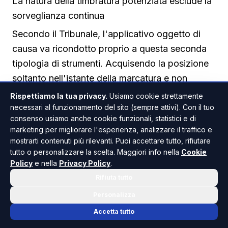
La natura della timbratura potenziata esclude la
sorveglianza continua
Secondo il Tribunale, l'applicativo oggetto di
causa va ricondotto proprio a questa seconda
tipologia di strumenti. Acquisendo la posizione
soltanto nell'istante della marcatura e non
durante l'intera giornata lavorativa, non
Rispettiamo la tua privacy.
Usiamo cookie strettamente
consente alcuna ricostruzione degli spostamenti
necessari al funzionamento del sito (sempre attivi). Con il tuo
consenso usiamo anche cookie funzionali, statistici e di
né un monitoraggio continuativo della
marketing per migliorare l'esperienza, analizzare il traffico e
prestazione. Si tratta, in altre parole, di una
mostrarti contenuti più rilevanti. Puoi accettare tutto, rifiutare
timbratura rafforzata da un dato sulla posizione
tutto o personalizzare la scelta. Maggiori info nella
Cookie
Policy
e nella
Privacy Policy
.
e non di un sistema di sorveglianza. Questa
Rifiuta tutto
lettura trova sostegno in alcuni precedenti della
Personalizza
Corte di Cassazione. La sentenza numero
25732 del 2021 ha chiarito che la qualificazione
Accetta tutto
giuridica di uno strumento dipende dal suo