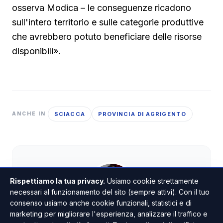
osserva Modica – le conseguenze ricadono
sull'intero territorio e sulle categorie produttive
che avrebbero potuto beneficiare delle risorse
disponibili».
SCIACCA
PROVINCIA DI AGRIGENTO
ANCHE IN
Rispettiamo la tua privacy.
Usiamo cookie strettamente
necessari al funzionamento del sito (sempre attivi). Con il tuo
consenso usiamo anche cookie funzionali, statistici e di
marketing per migliorare l'esperienza, analizzare il traffico e
Giovanna Venezia