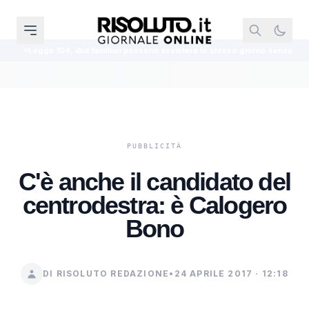
amiliari possono assistere lo stesso giorno senza sovrapporre le fasce orarie
C'è anche il candidato del
centrodestra: è Calogero
Bono
DI RISOLUTO REDAZIONE
•
24 APRILE 2017 · 12:18