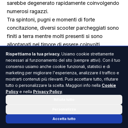
sarebbe degenerato rapidamente coinvolgendo
numerosi ragazzi.
Tra spintoni, pugni e momenti di forte
concitazione, diversi scooter parcheggiati sono
finiti a terra mentre molti presenti si sono
allontanati nel timore di essere coinvolti.
Ad avere la peggio è stato un minorenne colpito
Rispettiamo la tua privacy.
Usiamo cookie strettamente
necessari al funzionamento del sito (sempre attivi). Con il tuo
al volto durante la colluttazione.
consenso usiamo anche cookie funzionali, statistici e di
In un primo momento si era temuto un grave
marketing per migliorare l'esperienza, analizzare il traffico e
danno all'occhio, ma gli accertamenti medici
mostrarti contenuti più rilevanti. Puoi accettare tutto, rifiutare
hanno successivamente evidenziato un trauma
tutto o personalizzare la scelta. Maggiori info nella
Cookie
Policy
e nella
Privacy Policy
.
cranico e un edema oculare, con una prognosi
Rifiuta tutto
di dieci giorni. Il giovane sarà comunque
Personalizza
sottoposto a ulteriori controlli specialistici.
Le indagini della polizia hanno già portato
Accetta tutto
all'identificazione e alla denuncia di due