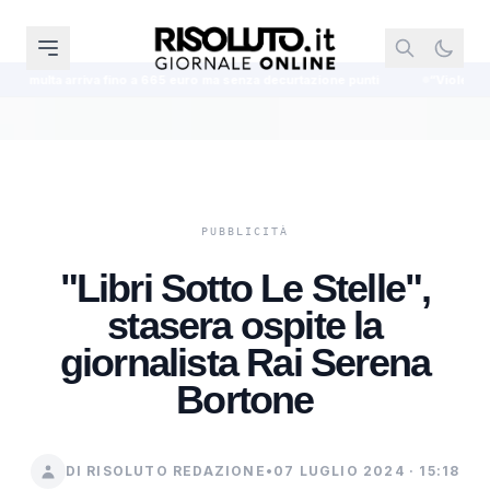
a 665 euro ma senza decurtazione punti
“Violenza sessuale in piazza Carm
"Libri Sotto Le Stelle",
stasera ospite la
giornalista Rai Serena
Bortone
DI RISOLUTO REDAZIONE
•
07 LUGLIO 2024 · 15:18