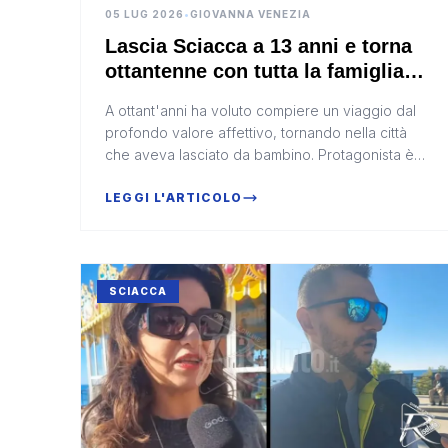
05 LUG 2026
•
GIOVANNA VENEZIA
Lascia Sciacca a 13 anni e torna
ottantenne con tutta la famiglia,
la storia di Peter Maniscalco
A ottant'anni ha voluto compiere un viaggio dal
profondo valore affettivo, tornando nella città
che aveva lasciato da bambino. Protagonista è
Peter Maniscalco, nato a Sciacca, emigrato negli
Stati Uni...
LEGGI L'ARTICOLO
SCIACCA