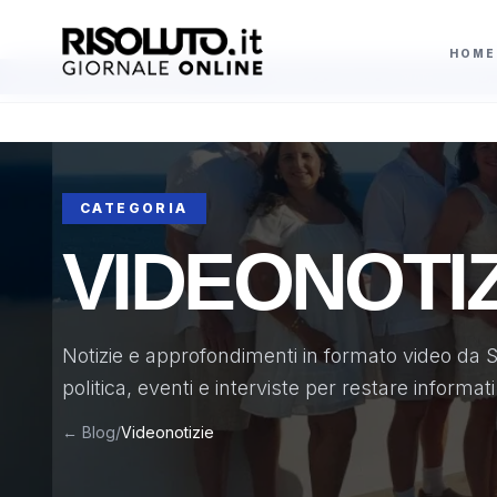
HOME
alore
Al buio a Sciacca via Monte Kronio, i ladri di rame rubano 13 campate
AGGIORNAMENTI
CATEGORIA
VIDEONOTIZ
Notizie e approfondimenti in formato video da Sc
politica, eventi e interviste per restare informat
← Blog
/
Videonotizie