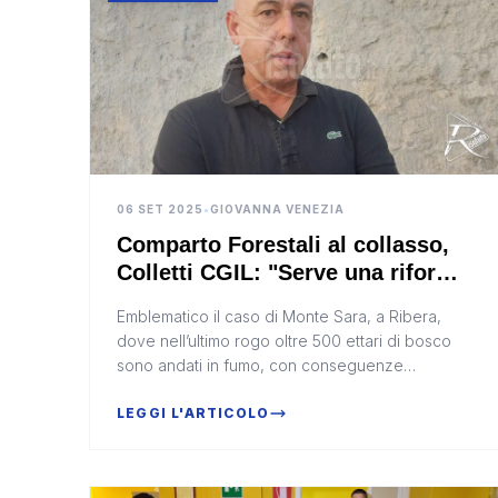
06 SET 2025
•
GIOVANNA VENEZIA
Comparto Forestali al collasso,
Colletti CGIL: "Serve una riforma
seria e strutturale" (Video)
Emblematico il caso di Monte Sara, a Ribera,
dove nell’ultimo rogo oltre 500 ettari di bosco
sono andati in fumo, con conseguenze
gravissime per l’ambiente
LEGGI L'ARTICOLO