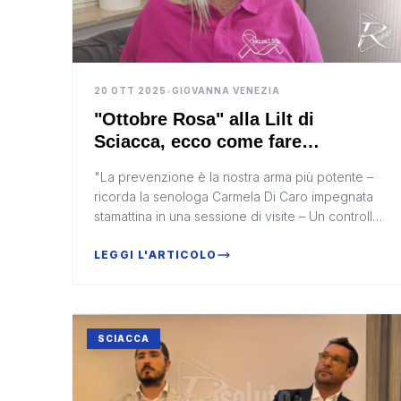
20 OTT 2025
•
GIOVANNA VENEZIA
"Ottobre Rosa" alla Lilt di
Sciacca, ecco come fare
l'autopalpazione al seno (Video)
"La prevenzione è la nostra arma più potente –
ricorda la senologa Carmela Di Caro impegnata
stamattina in una sessione di visite – Un controllo
può davvero salvare la vita"
LEGGI L'ARTICOLO
SCIACCA