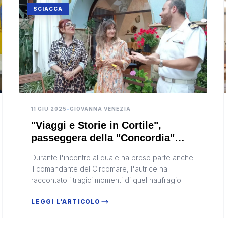
SCIACCA
11 GIU 2025
•
GIOVANNA VENEZIA
"Viaggi e Storie in Cortile",
passeggera della "Concordia"
racconta a Sciacca il noto
Durante l'incontro al quale ha preso parte anche
naufragio (Video)
il comandante del Circomare, l'autrice ha
raccontato i tragici momenti di quel naufragio
LEGGI L'ARTICOLO