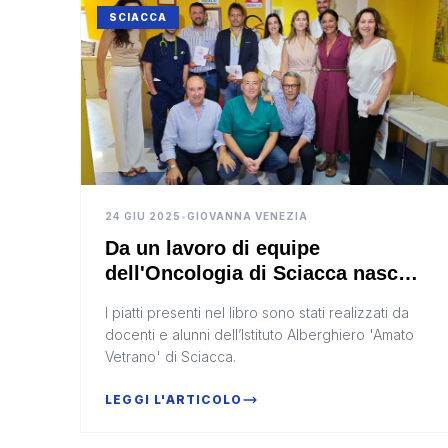
SCIACCA
24 GIU 2025
•
GIOVANNA VENEZIA
Da un lavoro di equipe
dell'Oncologia di Sciacca nasce
un libro di ricette per i pazienti
I piatti presenti nel libro sono stati realizzati da
(Video)
docenti e alunni dell’Istituto Alberghiero 'Amato
Vetrano' di Sciacca.
LEGGI L'ARTICOLO