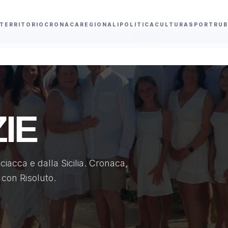
TERRITORIO
CRONACA
REGIONALI
POLITICA
CULTURA
SPORT
RUB
 di cavi elettrici
Curriculum false, licenziamento immediato e rischio de
IE
iacca e dalla Sicilia. Cronaca,
i con Risoluto.