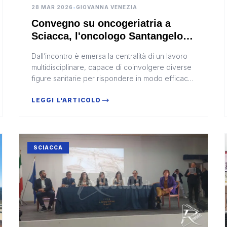
28 MAR 2026
•
GIOVANNA VENEZIA
Convegno su oncogeriatria a
Sciacca, l'oncologo Santangelo:
"Investire in hospice e cure
Dall’incontro è emersa la centralità di un lavoro
palliative" (Video)
multidisciplinare, capace di coinvolgere diverse
figure sanitarie per rispondere in modo efficace
alle nuove esigenze legate all’invecchiamento
LEGGI L'ARTICOLO
SCIACCA