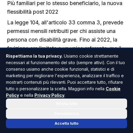
Più familiari per lo stesso beneficiario, la nuova
flessibilità post 2022
La legge 104, all'articolo 33 comma 3, prevede
permessi mensili retribuiti per chi assiste una
persona con disabilità grave. Fino al 2022, la
fruizione era limitata a un unico referente, ma il
Rispettiamo la tua privacy.
Usiamo cookie strettamente
decreto legislativo 105 del 2022 ha introdotto
necessari al funzionamento del sito (sempre attivi). Con il tuo
un cambiamento sostanziale. Oggi, più familiari
consenso usiamo anche cookie funzionali, statistici e di
possono essere autorizzati ad assistere la
marketing per migliorare l'esperienza, analizzare il traffico e
mostrarti contenuti più rilevanti. Puoi accettare tutto, rifiutare
stessa persona, alternandosi nella cura. Questo
tutto o personalizzare la scelta. Maggiori info nella
Cookie
ha ampliato le possibilità, ma ha anche generato
Policy
e nella
Privacy Policy
.
dubbi sulla gestione pratica dei permessi, in
Rifiuta tutto
particolare quando più lavoratori dipendenti
Personalizza
della stessa famiglia intendono assentarsi nella
Accetta tutto
medesima giornata. La risposta dell'ARAN