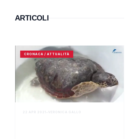
ARTICOLI
CRONACA / ATTUALITÀ
22 APR 2021
•
VERONICA GALLO
Marevivo libera a Sciacca due
tartarughe Caretta caretta in
occasione della Giornata