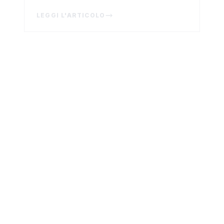
Mondiale della Terra
LEGGI L'ARTICOLO