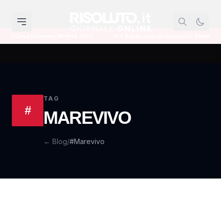
i Casa Sanremo Writers 2027
La Russa ricorda Guccini in Senato e difend
TAG
#
MAREVIVO
← Blog
/
#Marevivo