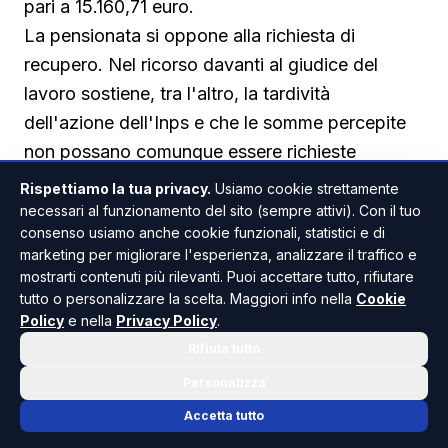
pari a 15.160,71 euro.
La pensionata si oppone alla richiesta di
recupero. Nel ricorso davanti al giudice del
lavoro sostiene, tra l'altro, la tardività
dell'azione dell'Inps e che le somme percepite
non possano comunque essere richieste
indietro, perché la sua situazione reddituale era
Rispettiamo la tua privacy.
Usiamo cookie strettamente
già nota all'ente.
necessari al funzionamento del sito (sempre attivi). Con il tuo
consenso usiamo anche cookie funzionali, statistici e di
marketing per migliorare l'esperienza, analizzare il traffico e
Perché non tutto l'indebito previdenziale va
mostrarti contenuti più rilevanti. Puoi accettare tutto, rifiutare
restituito
tutto o personalizzare la scelta. Maggiori info nella
Cookie
Policy
e nella
Privacy Policy
.
Al centro della decisione vi è una regola che
Rifiuta tutto
molti pensionati ignorano. A differenza di
quanto avviene nei rapporti tra privati, dove chi
Personalizza
ha ricevuto un pagamento non dovuto deve
Accetta tutto
normalmente restituirlo ai sensi dell'art. 2033