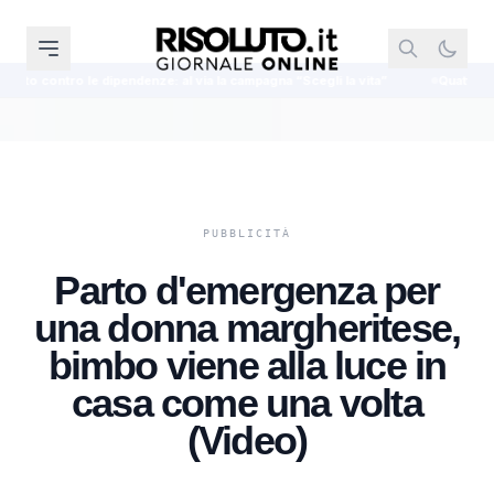
denze: al via la campagna “Scegli la vita”
Quattro incidenti in poche ore n
Parto d'emergenza per
una donna margheritese,
bimbo viene alla luce in
casa come una volta
(Video)